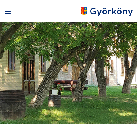
Györköny