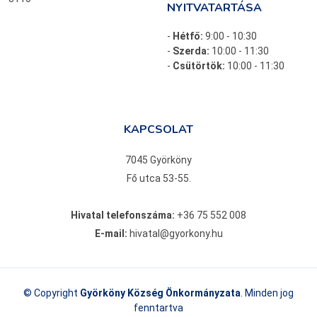
NYITVATARTÁSA
-
Hétfő:
9:00 - 10:30
-
Szerda:
10:00 - 11:30
-
Csütörtök:
10:00 - 11:30
KAPCSOLAT
7045 Györköny
Fő utca 53-55.
Hivatal telefonszáma:
+36 75 552 008
E-mail:
hivatal@gyorkony.hu
© Copyright
Györköny Község Önkormányzata
. Minden jog
fenntartva