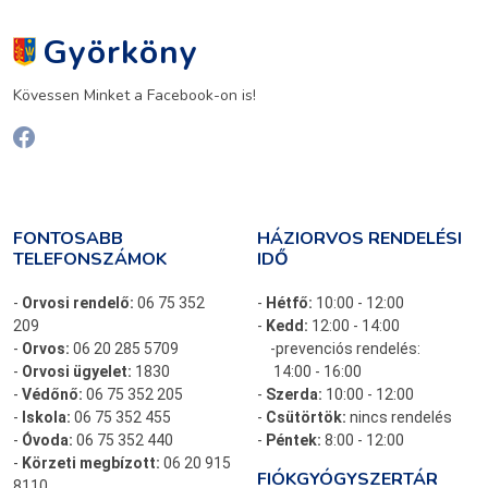
Györköny
Kövessen Minket a Facebook-on is!
FONTOSABB
HÁZIORVOS RENDELÉSI
TELEFONSZÁMOK
IDŐ
-
Orvosi rendelő:
06 75 352
-
Hétfő:
10:00 - 12:00
209
-
Kedd:
12:00 - 14:00
-
Orvos:
06 20 285 5709
-prevenciós rendelés:
-
Orvosi ügyelet:
1830
14:00 - 16:00
-
Védőnő:
06 75 352 205
-
Szerda:
10:00 - 12:00
-
Iskola:
06 75 352 455
-
Csütörtök:
nincs rendelés
-
Óvoda:
06 75 352 440
-
Péntek:
8:00 - 12:00
-
Körzeti megbízott:
06 20 915
FIÓKGYÓGYSZERTÁR
8110