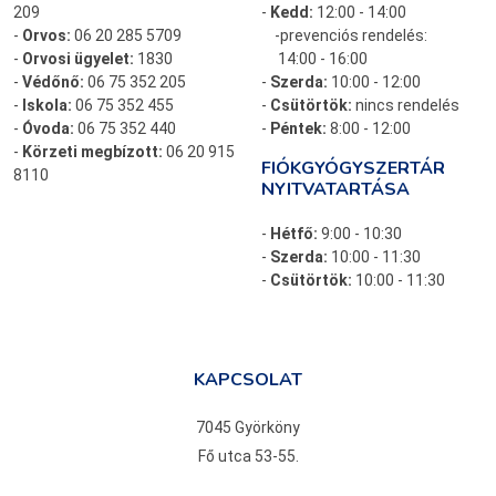
209
-
Kedd:
12:00 - 14:00
-
Orvos:
06 20 285 5709
-prevenciós rendelés:
-
Orvosi ügyelet:
1830
14:00 - 16:00
-
Védőnő:
06 75 352 205
-
Szerda:
10:00 - 12:00
-
Iskola:
06 75 352 455
-
Csütörtök:
nincs rendelés
-
Óvoda:
06 75 352 440
-
Péntek:
8:00 - 12:00
-
Körzeti megbízott:
06 20 915
FIÓKGYÓGYSZERTÁR
8110
NYITVATARTÁSA
-
Hétfő:
9:00 - 10:30
-
Szerda:
10:00 - 11:30
-
Csütörtök:
10:00 - 11:30
KAPCSOLAT
7045 Györköny
Fő utca 53-55.