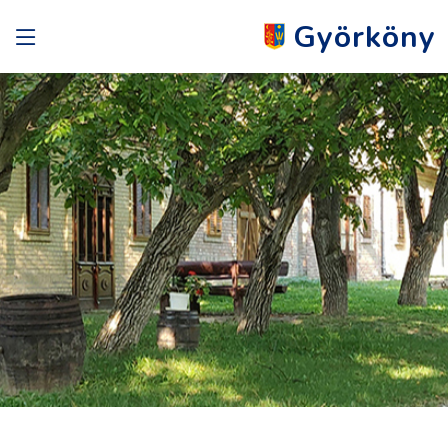
Györköny