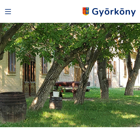
Györköny