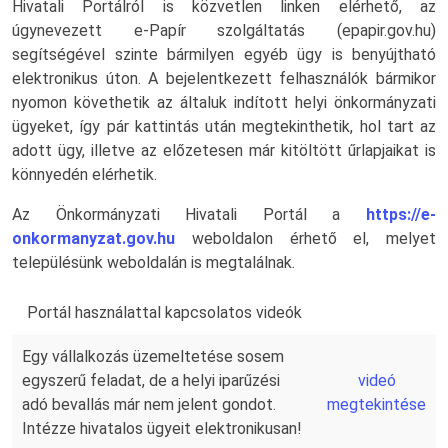
Hivatali Portálról is közvetlen linken elérhető, az
úgynevezett e-Papír szolgáltatás (epapir.gov.hu)
segítségével szinte bármilyen egyéb ügy is benyújtható
elektronikus úton. A bejelentkezett felhasználók bármikor
nyomon követhetik az általuk indított helyi önkormányzati
ügyeket, így pár kattintás után megtekinthetik, hol tart az
adott ügy, illetve az előzetesen már kitöltött űrlapjaikat is
könnyedén elérhetik.
Az Önkormányzati Hivatali Portál a
https://e-
onkormanyzat.gov.hu
weboldalon érhető el, melyet
településünk weboldalán is megtalálnak.
Portál használattal kapcsolatos videók
Egy vállalkozás üzemeltetése sosem
egyszerű feladat, de a helyi iparűzési
videó
adó bevallás már nem jelent gondot.
megtekintése
Intézze hivatalos ügyeit elektronikusan!