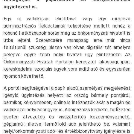
ügyintézést is.
Egy új vállalkozás elindítása, vagy egy meglévő
adminisztrációs feladatainak teljesítése mellett nehéz a
rohanó hétköznapok során még az önkormányzati hivatalt is
útba ejteni. Szerencsére manapság erre már nincs
feltétlenül szükség, hiszen van olyan digitális tér, amelyre
belépve egyre több helyi hivatali ügy elintézhető. Az
Önkormányzati Hivatali Portálon keresztül lakossági, ipari,
kereskedelmi, szociális ügyek sora indítható és egyszerűen
nyomon követhető.
A portál segítségével a papír alapú, személyes megjelenést
igénylő ügyintézés helyett az ország bármely pontjáról,
bármikor, kényelmesen, online is intézhetők akár a magán és
vállalkozói helyi adóügyek is. Adóigazolás kérhető, túlfizetés
esetén átvezetés és visszatérítés kezdeményezhető,
gépjármű-, illetve termőföld adó jelenthető be, valamint
helyi/önkormányzati adó- és értékbizonyítvány igénylésre is