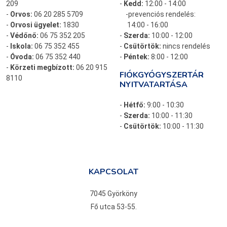
209
-
Kedd:
12:00 - 14:00
-
Orvos:
06 20 285 5709
-prevenciós rendelés:
-
Orvosi ügyelet:
1830
14:00 - 16:00
-
Védőnő:
06 75 352 205
-
Szerda:
10:00 - 12:00
-
Iskola:
06 75 352 455
-
Csütörtök:
nincs rendelés
-
Óvoda:
06 75 352 440
-
Péntek:
8:00 - 12:00
-
Körzeti megbízott:
06 20 915
FIÓKGYÓGYSZERTÁR
8110
NYITVATARTÁSA
-
Hétfő:
9:00 - 10:30
-
Szerda:
10:00 - 11:30
-
Csütörtök:
10:00 - 11:30
KAPCSOLAT
7045 Györköny
Fő utca 53-55.