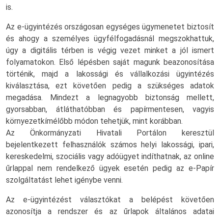
is.
Az e-ügyintézés országosan egységes ügymenetet biztosít
és ahogy a személyes ügyfélfogadásnál megszokhattuk,
úgy a digitális térben is végig vezet minket a jól ismert
folyamatokon. Első lépésben saját magunk beazonosítása
történik, majd a lakossági és vállalkozási ügyintézés
kiválasztása, ezt követően pedig a szükséges adatok
megadása. Mindezt a legnagyobb biztonság mellett,
gyorsabban, átláthatóbban és papírmentesen, vagyis
környezetkímélőbb módon tehetjük, mint korábban.
Az Önkormányzati Hivatali Portálon keresztül
bejelentkezett felhasználók számos helyi lakossági, ipari,
kereskedelmi, szociális vagy adóügyet indíthatnak, az online
űrlappal nem rendelkező ügyek esetén pedig az e-Papír
szolgáltatást lehet igénybe venni.
Az e-ügyintézést választókat a belépést követően
azonosítja a rendszer és az űrlapok általános adatai