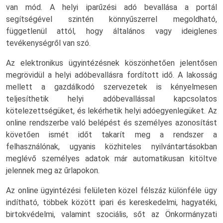
van mód. A helyi iparűzési adó bevallása a portál
segítségével szintén könnyűszerrel megoldható,
függetlenül attól, hogy általános vagy ideiglenes
tevékenységről van szó.
Az elektronikus ügyintézésnek köszönhetően jelentősen
megrövidül a helyi adóbevallásra fordított idő. A lakosság
mellett a gazdálkodó szervezetek is kényelmesen
teljesíthetik helyi adóbevallással kapcsolatos
kötelezettségüket, és lekérhetik helyi adóegyenlegüket. Az
online rendszerbe való belépést és személyes azonosítást
követően ismét időt takarít meg a rendszer a
felhasználónak, ugyanis közhiteles nyilvántartásokban
meglévő személyes adatok már automatikusan kitöltve
jelennek meg az űrlapokon.
Az online ügyintézési felületen közel félszáz különféle ügy
indítható, többek között ipari és kereskedelmi, hagyatéki,
birtokvédelmi, valamint szociális, sőt az Önkormányzati