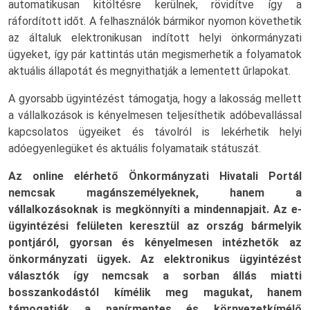
automatikusan kitöltésre kerülnek, rövidítve így a
ráfordított időt. A felhasználók bármikor nyomon követhetik
az általuk elektronikusan indított helyi önkormányzati
ügyeket, így pár kattintás után megismerhetik a folyamatok
aktuális állapotát és megnyithatják a lementett űrlapokat.
A gyorsabb ügyintézést támogatja, hogy a lakosság mellett
a vállalkozások is kényelmesen teljesíthetik adóbevallással
kapcsolatos ügyeiket és távolról is lekérhetik helyi
adóegyenlegüket és aktuális folyamataik státuszát.
Az online elérhető Önkormányzati Hivatali Portál
nemcsak magánszemélyeknek, hanem a
vállalkozásoknak is megkönnyíti a mindennapjait. Az e-
ügyintézési felületen keresztül az ország bármelyik
pontjáról, gyorsan és kényelmesen intézhetők az
önkormányzati ügyek. Az elektronikus ügyintézést
választók így nemcsak a sorban állás miatti
bosszankodástól kímélik meg magukat, hanem
támogatják a papírmentes és környezetkímélő