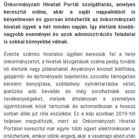
Önkormányzati Hivatali Portál szolgáltatás, amelyen
keresztül online, akár a saját nappalinkból is
kényelmesen és gyorsan intézhetők az önkormányzati
hivatali ügyek a hét minden napján. Így életünk kisebb-
nagyobb eseményei és azok adminisztrációs feladatai
is sokkal könnyebbé válnak.
Évente számos hivatalos ügyben keressük fel a helyi
önkormányzatot, a hivatali látogatások száma pedig tovább
nő életünk nagy pillanatainál. Anyakönyvi kivonat kiállítása,
gépjármű- és építményadó bejelentés, szociális támogatási
kérelem benyújtása, szálláshely nyilvántartásba vétel,
iparűzési adó bevallás és még sorolhatnánk azon
tevékenységeket, melyek általánosan a személyes
ügyintézések közé tartoznak és automatikusan a hosszú
sorban állás jut róla eszünkbe. Ez a kép azonban 2019-től
teljesen megváltozik, mert az Önkormányzati Hivatali
Portálon keresztül már egyre több ügyet elektronikusan is
intézhetünk, amikor időnk engedi, akár a vasárnapi ebéd után