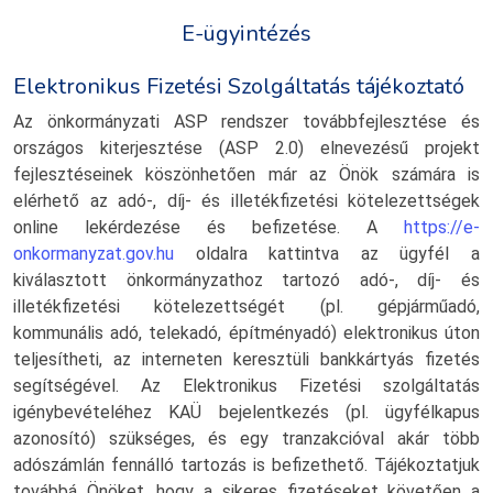
E-ügyintézés
Elektronikus Fizetési Szolgáltatás tájékoztató
Az önkormányzati ASP rendszer továbbfejlesztése és
országos kiterjesztése (ASP 2.0) elnevezésű projekt
fejlesztéseinek köszönhetően már az Önök számára is
elérhető az adó-, díj- és illetékfizetési kötelezettségek
online lekérdezése és befizetése. A
https://e-
onkormanyzat.gov.hu
oldalra kattintva az ügyfél a
kiválasztott önkormányzathoz tartozó adó-, díj- és
illetékfizetési kötelezettségét (pl. gépjárműadó,
kommunális adó, telekadó, építményadó) elektronikus úton
teljesítheti, az interneten keresztüli bankkártyás fizetés
segítségével. Az Elektronikus Fizetési szolgáltatás
igénybevételéhez KAÜ bejelentkezés (pl. ügyfélkapus
azonosító) szükséges, és egy tranzakcióval akár több
adószámlán fennálló tartozás is befizethető. Tájékoztatjuk
továbbá Önöket, hogy a sikeres fizetéseket követően a