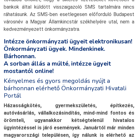
bankok által küldött visszaigazoló SMS tartalmára nincs
ráhatásunk. Az SMS-ben esetlegesen előforduló Budapest
városnév a Magyar Államkincstár székhelyére utal, nem a
kedvezményezett önkormányzatra.
Intézze önkormányzati ügyeit elektronikusan!
Önkormányzati ügyek. Mindenkinek.
Bárhonnan.
A sorban állás a múlté, intézze ügyeit
mostantól online!
Kényelmes és gyors megoldás nyújt a
bárhonnan elérhető Önkormányzati Hivatali
Portál
Házasságkötés, gyermekszületés, építkezés,
autóvásárlás, vállalkozásindítás, mind-mind fontos és
örömteli, ugyanakkor kétségtelenül hivatalos
ügyintézéssel is járó események. Januártól már minden
magyarországi településen, így nálunk is elérhető az