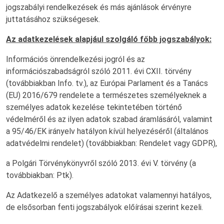
jogszabályi rendelkezések és más ajánlások érvényre
juttatásához szükségesek.
Az adatkezelések alapjául szolgáló főbb jogszabályok:
Információs önrendelkezési jogról és az
információszabadságról szóló 2011. évi CXII. törvény
(továbbiakban Info. tv.), az Európai Parlament és a Tanács
(EU) 2016/679 rendelete a természetes személyeknek a
személyes adatok kezelése tekintetében történő
védelméről és az ilyen adatok szabad áramlásáról, valamint
a 95/46/EK irányelv hatályon kívül helyezéséről (általános
adatvédelmi rendelet) (továbbiakban: Rendelet vagy GDPR),
a Polgári Törvénykönyvről szóló 2013. évi V. törvény (a
továbbiakban: Ptk).
Az Adatkezelő a személyes adatokat valamennyi hatályos,
de elsősorban fenti jogszabályok előírásai szerint kezeli.