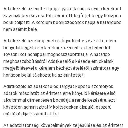
Adatkezelő az érintett jogai gyakorlására irányuló kérelmét
az annak beérkezésétől számított legfeljebb egy hónapon
belül teljesíti. A kérelem beérkezésének napja a határidőbe
nem számít bele.
Adatkezelő szükség esetén, figyelembe véve a kérelem
bonyolultságát és a kérelmek számát, ezt a határidőt
további két hónappal meghosszabbíthatja. A határidő
meghosszabbításáról Adatkezelő a késedelem okainak
megjelölésével a kérelem kézhezvételétől számított egy
hónapon belül tájékoztatja az érintettet.
Adatkezelő az adatkezelés tárgyát képező személyes
adatok másolatát az érintett erre irányuló kérésére első
alkalommal díjmentesen bocsátja a rendelkezésére, ezt
követően adminisztratív költségeken alapuló, ésszerű
mértékű díjat számíthat fel.
Az adatbiztonsági követelmények teljesülése és az érintett