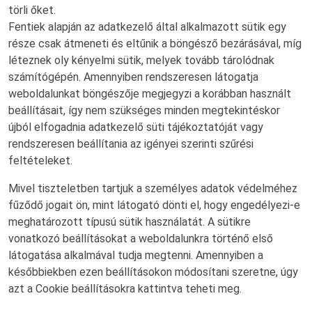
törli őket.
Fentiek alapján az adatkezelő által alkalmazott sütik egy
része csak átmeneti és eltűnik a böngésző bezárásával, míg
léteznek oly kényelmi sütik, melyek tovább tárolódnak
számítógépén. Amennyiben rendszeresen látogatja
weboldalunkat böngészője megjegyzi a korábban használt
beállításait, így nem szükséges minden megtekintéskor
újból elfogadnia adatkezelő süti tájékoztatóját vagy
rendszeresen beállítania az igényei szerinti szűrési
feltételeket.
Mivel tiszteletben tartjuk a személyes adatok védelméhez
fűződő jogait ön, mint látogató dönti el, hogy engedélyezi-e
meghatározott típusú sütik használatát. A sütikre
vonatkozó beállításokat a weboldalunkra történő első
látogatása alkalmával tudja megtenni. Amennyiben a
későbbiekben ezen beállításokon módosítani szeretne, úgy
azt a Cookie beállításokra kattintva teheti meg.