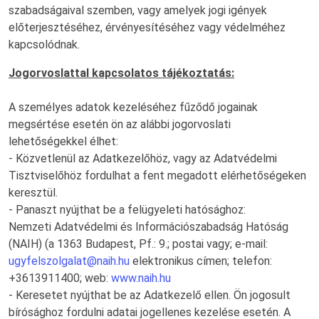
szabadságaival szemben, vagy amelyek jogi igények
előterjesztéséhez, érvényesítéséhez vagy védelméhez
kapcsolódnak.
Jogorvoslattal kapcsolatos tájékoztatás:
A személyes adatok kezeléséhez fűződő jogainak
megsértése esetén ön az alábbi jogorvoslati
lehetőségekkel élhet:
- Közvetlenül az Adatkezelőhöz, vagy az Adatvédelmi
Tisztviselőhöz fordulhat a fent megadott elérhetőségeken
keresztül.
- Panaszt nyújthat be a felügyeleti hatósághoz:
Nemzeti Adatvédelmi és Információszabadság Hatóság
(NAIH) (a 1363 Budapest, Pf.: 9.; postai vagy; e-mail:
ugyfelszolgalat@naih.hu
elektronikus címen; telefon:
+3613911400; web:
www.naih.hu
- Keresetet nyújthat be az Adatkezelő ellen. Ön jogosult
bírósághoz fordulni adatai jogellenes kezelése esetén. A