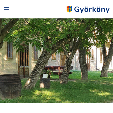
Györköny