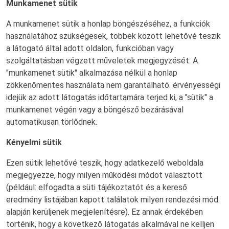
Munkamenet sütik
A munkamenet sütik a honlap böngészéséhez, a funkciók
használatához szükségesek, többek között lehetővé teszik
a látogató által adott oldalon, funkcióban vagy
szolgáltatásban végzett műveletek megjegyzését. A
"munkamenet sütik" alkalmazása nélkül a honlap
zökkenőmentes használata nem garantálható. érvényességi
idejük az adott látogatás időtartamára terjed ki, a "sütik" a
munkamenet végén vagy a böngésző bezárásával
automatikusan törlődnek.
Kényelmi sütik
Ezen sütik lehetővé teszik, hogy adatkezelő weboldala
megjegyezze, hogy milyen működési módot választott
(például: elfogadta a süti tájékoztatót és a kereső
eredmény listájában kapott találatok milyen rendezési mód
alapján kerüljenek megjelenítésre). Ez annak érdekében
történik, hogy a következő látogatás alkalmával ne kelljen