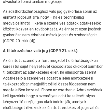
olvasható́ formátumban megkapja.
Az adathordozhatósághoz való jog gyakorlása során az
érintett jogosult arra, hogy – ha ez technikailag
megvalósítható́ – kérje a személyes adatok adatkezelők
közötti közvetlen továbbítását. Az érintett ezen jogának
gyakorlása nem érintheti mások jogait és szabadságait
(GDPR 20. cikk (4)).
A tiltakozáshoz való jog (GDPR 21. cikk):
Az érintett személy a fent megadott elérhetőségeken
keresztül saját helyzetével kapcsolatos okokból bármikor
tiltakozhat az adatkezelés ellen, ha álláspontja szerint
Adatkezelő a személyes adatát a jelen adatkezelési
tájékoztatóban megjelölt céllal összefüggésben nem
megfelelően kezelné. Ebben az esetben a Adatkezelőnek
kell igazolnia, hogy a személyes adat kezelését olyan
kényszerítő erejű jogos okok indokolják, amelyek
elsőbbséget élveznek az érintett érdekeivel, jogaival és