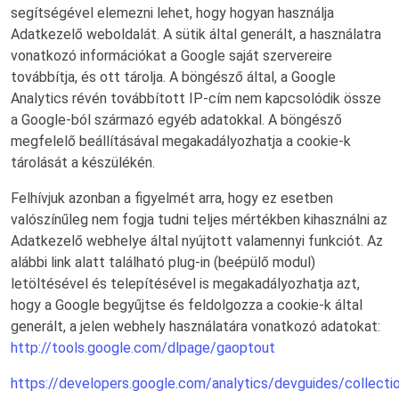
segítségével elemezni lehet, hogy hogyan használja
Adatkezelő weboldalát. A sütik által generált, a használatra
vonatkozó információkat a Google saját szervereire
továbbítja, és ott tárolja. A böngésző által, a Google
Analytics révén továbbított IP-cím nem kapcsolódik össze
a Google-ból származó egyéb adatokkal. A böngésző
megfelelő beállításával megakadályozhatja a cookie-k
tárolását a készülékén.
Felhívjuk azonban a figyelmét arra, hogy ez esetben
valószínűleg nem fogja tudni teljes mértékben kihasználni az
Adatkezelő webhelye által nyújtott valamennyi funkciót. Az
alábbi link alatt található plug-in (beépülő modul)
letöltésével és telepítésével is megakadályozhatja azt,
hogy a Google begyűjtse és feldolgozza a cookie-k által
generált, a jelen webhely használatára vonatkozó adatokat:
http://tools.google.com/dlpage/gaoptout
https://developers.google.com/analytics/devguides/collectio