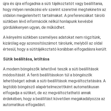
újra és újra elfogadnia a süti tájékoztatót vagy beállítania,
hogy milyen rendezési elv szerint szeretné megtekinetni az
oldalon megjelenített tartalmakat. A preferenciákat tároló
sütikben lévő információk nélkül honlapunk kevésbé
gördülékenyen ugyan, de működhet.
A kényelmi sütikben személyes adatokat nem rögzítünk,
kizárólag egy azonosítószámot tárolunk, melyből az oldal
értesül, hogy a sütitájékoztató korábban elfogadásra került.
Sütik beállítása, letiltása
A modern böngészők lehetővé teszik a süti beállítások
módosítását. A fenti beállításokon túl a böngészők
lehetőséget adnak a süti-beállítások megváltoztatására. A
legtöbb böngésző alapértelmezettként automatikusan
elfogadja a sütiket, de ez megváltoztatható annak
érdekében, hogy a beállítást követően megakadályozza az
automatikus elfogadást.