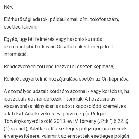
Név,
Elérhetőségi adatok, például email cím, telefonszám,
esetleg lakcím,
Egyéb, ügyfél felmérés vagy hasonló kutatás
szempontjából releváns Ön által önként megadott
információ,
Rendezvényen történő részvétel esetén képmása,
Konkrét egyértelmű hozzájárulása esetén az Ön képmása.
A személyes adatait kérésére azonnal - vagy korábban, ha
jogszabály úgy rendelkezik - töröljük. A hozzájárulás
visszavonása hiányában az adott kapcsolódó személyes
adatokat Adatkezelő 5 évig őrzi meg (a Polgári
Törvénykönyvről szóló 2013. évi V. törvény („Ptk.”) 6:22. §
(1) szerint), Adatkezelő esetleges polgári jogi igényeinek
érvényesítésére, valamint az érintettek esetleges polgári