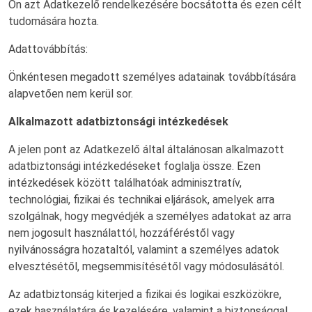
Ön azt Adatkezelő rendelkezésére bocsátotta és ezen célt
tudomására hozta.
Adattovábbítás:
Önkéntesen megadott személyes adatainak továbbítására
alapvetően nem kerül sor.
Alkalmazott adatbiztonsági intézkedések
A jelen pont az Adatkezelő által általánosan alkalmazott
adatbiztonsági intézkedéseket foglalja össze. Ezen
intézkedések között találhatóak adminisztratív,
technológiai, fizikai és technikai eljárások, amelyek arra
szolgálnak, hogy megvédjék a személyes adatokat az arra
nem jogosult használattól, hozzáféréstől vagy
nyilvánosságra hozataltól, valamint a személyes adatok
elvesztésétől, megsemmisítésétől vagy módosulásától.
Az adatbiztonság kiterjed a fizikai és logikai eszközökre,
ezek használatára és kezelésére, valamint a biztonsággal