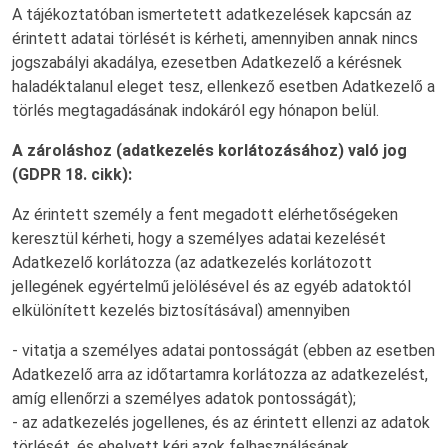
A tájékoztatóban ismertetett adatkezelések kapcsán az
érintett adatai törlését is kérheti, amennyiben annak nincs
jogszabályi akadálya, ezesetben Adatkezelő a kérésnek
haladéktalanul eleget tesz, ellenkező esetben Adatkezelő a
törlés megtagadásának indokáról egy hónapon belül.
A zároláshoz (adatkezelés korlátozásához) való jog
(GDPR 18. cikk):
Az érintett személy a fent megadott elérhetőségeken
keresztül kérheti, hogy a személyes adatai kezelését
Adatkezelő korlátozza (az adatkezelés korlátozott
jellegének egyértelmű jelölésével és az egyéb adatoktól
elkülönített kezelés biztosításával) amennyiben
- vitatja a személyes adatai pontosságát (ebben az esetben
Adatkezelő arra az időtartamra korlátozza az adatkezelést,
amíg ellenőrzi a személyes adatok pontosságát);
- az adatkezelés jogellenes, és az érintett ellenzi az adatok
törlését, és ehelyett kéri azok felhasználásának