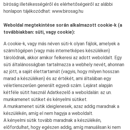
bíróság illetékességéről és elérhetőségeiről az alábbi
honlapon tájékozódhat: www.birosag.hu
Weboldal megtekintése során alkalmazott cookie-k (a
továbbiakban: süti, vagy cookie):
A cookie-k, vagy más néven süti-k olyan fájlok, amelyek a
számítógépen (vagy más internetképes készüléken)
tárolódnak, akkor amikor felkeresi az adott weboldalt. Egy
süti általánosságban tartalmazza a webhely nevét, ahonnan
az jött, a saját élettartamát (vagyis, hogy milyen hosszan
marad a készüléken) és az értékét, ami általában egy
véletlenszerűen generált egyedi szám. Lejárat alapján
kétféle sütit használ Adatkezelő a weboldalán: az un.
munkamenet sütiket és kényelmi sütiket.
A munkamenet sütik ideiglenesek, azaz addig maradnak a
készülékén, amíg el nem hagyja a weboldalt.
A kényelmi sütik tovább maradnak a készülékén,
előfordulhat, hogy egészen addig, amíg manuálisan ki nem