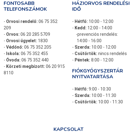
FONTOSABB
HÁZIORVOS RENDELÉSI
TELEFONSZÁMOK
IDŐ
-
Orvosi rendelő:
06 75 352
-
Hétfő:
10:00 - 12:00
209
-
Kedd:
12:00 - 14:00
-
Orvos:
06 20 285 5709
-prevenciós rendelés:
-
Orvosi ügyelet:
1830
14:00 - 16:00
-
Védőnő:
06 75 352 205
-
Szerda:
10:00 - 12:00
-
Iskola:
06 75 352 455
-
Csütörtök:
nincs rendelés
-
Óvoda:
06 75 352 440
-
Péntek:
8:00 - 12:00
-
Körzeti megbízott:
06 20 915
FIÓKGYÓGYSZERTÁR
8110
NYITVATARTÁSA
-
Hétfő:
9:00 - 10:30
-
Szerda:
10:00 - 11:30
-
Csütörtök:
10:00 - 11:30
KAPCSOLAT