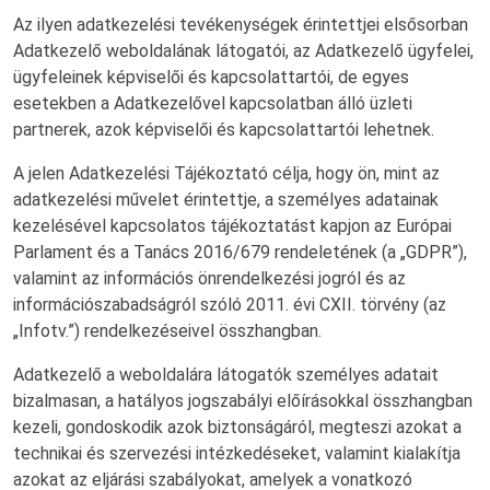
Az ilyen adatkezelési tevékenységek érintettjei elsősorban
Adatkezelő weboldalának látogatói, az Adatkezelő ügyfelei,
ügyfeleinek képviselői és kapcsolattartói, de egyes
esetekben a Adatkezelővel kapcsolatban álló üzleti
partnerek, azok képviselői és kapcsolattartói lehetnek.
A jelen Adatkezelési Tájékoztató célja, hogy ön, mint az
adatkezelési művelet érintettje, a személyes adatainak
kezelésével kapcsolatos tájékoztatást kapjon az Európai
Parlament és a Tanács 2016/679 rendeletének (a „GDPR”),
valamint az információs önrendelkezési jogról és az
információszabadságról szóló 2011. évi CXII. törvény (az
„Infotv.”) rendelkezéseivel összhangban.
Adatkezelő a weboldalára látogatók személyes adatait
bizalmasan, a hatályos jogszabályi előírásokkal összhangban
kezeli, gondoskodik azok biztonságáról, megteszi azokat a
technikai és szervezési intézkedéseket, valamint kialakítja
azokat az eljárási szabályokat, amelyek a vonatkozó