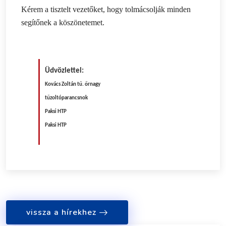
Kérem a tisztelt vezetőket, hogy tolmácsolják minden
segítőnek a köszönetemet.
Üdvözlettel:
Kovács Zoltán tű. őrnagy
tűzoltóparancsnok
Paksi HTP
Paksi HTP
vissza a hírekhez