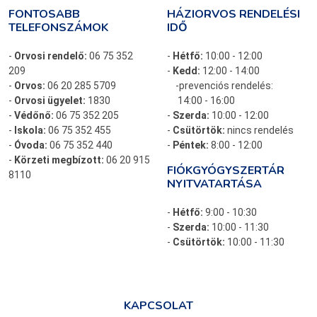
FONTOSABB
HÁZIORVOS RENDELÉSI
TELEFONSZÁMOK
IDŐ
-
Orvosi rendelő:
06 75 352
-
Hétfő:
10:00 - 12:00
209
-
Kedd:
12:00 - 14:00
-
Orvos:
06 20 285 5709
-prevenciós rendelés:
-
Orvosi ügyelet:
1830
14:00 - 16:00
-
Védőnő:
06 75 352 205
-
Szerda:
10:00 - 12:00
-
Iskola:
06 75 352 455
-
Csütörtök:
nincs rendelés
-
Óvoda:
06 75 352 440
-
Péntek:
8:00 - 12:00
-
Körzeti megbízott:
06 20 915
FIÓKGYÓGYSZERTÁR
8110
NYITVATARTÁSA
-
Hétfő:
9:00 - 10:30
-
Szerda:
10:00 - 11:30
-
Csütörtök:
10:00 - 11:30
KAPCSOLAT