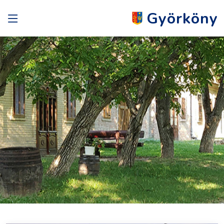
Györköny