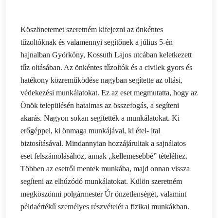
Köszönetemet szeretném kifejezni az önkéntes
tűzoltóknak és valamennyi segítőnek a július 5-én
hajnalban Györköny, Kossuth Lajos utcában keletkezett
tűz oltásában. Az önkéntes tűzoltók és a civilek gyors és
hatékony közreműködése nagyban segítette az oltási,
védekezési munkálatokat. Ez az eset megmutatta, hogy az
Önök településén hatalmas az összefogás, a segíteni
akarás. Nagyon sokan segítették a munkálatokat. Ki
erőgéppel, ki önmaga munkájával, ki étel- ital
biztosításával. Mindannyian hozzájárultak a sajnálatos
eset felszámolásához, annak „kellemesebbé” tételéhez.
Többen az esetről mentek munkába, majd onnan vissza
segíteni az elhúzódó munkálatokat. Külön szeretném
megköszönni polgármester Úr önzetlenségét, valamint
példaértékű személyes részvételét a fizikai munkákban.