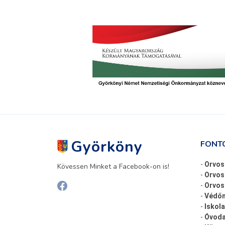
Györköny
FONT
-
Orvos
Kövessen Minket a Facebook-on is!
-
Orvos
-
Orvosi
-
Védőn
-
Iskola
-
Óvoda