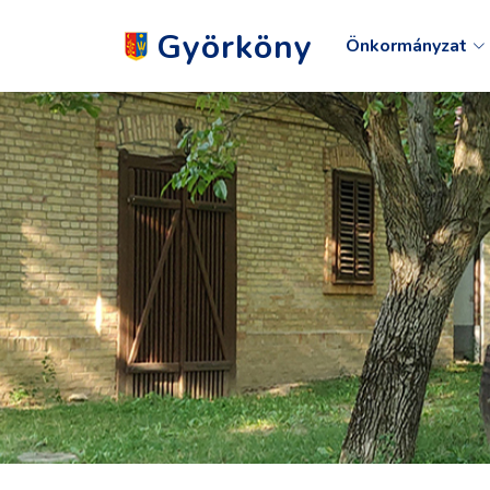
Györköny
Önkormányzat