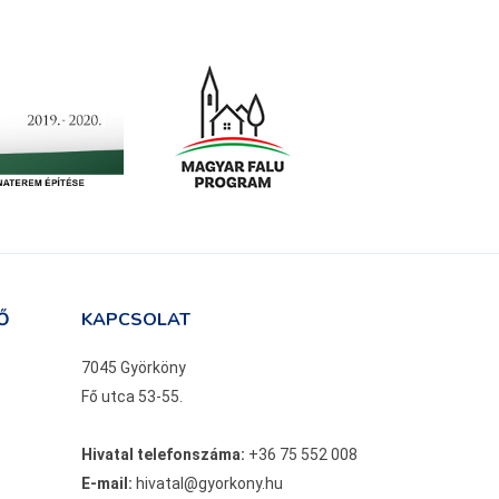
Ő
KAPCSOLAT
7045 Györköny
Fő utca 53-55.
Hivatal telefonszáma:
+36 75 552 008
E-mail:
hivatal@gyorkony.hu