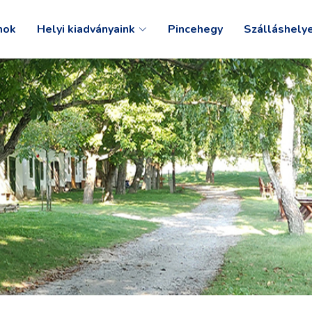
mok
Helyi kiadványaink
Pincehegy
Szálláshely