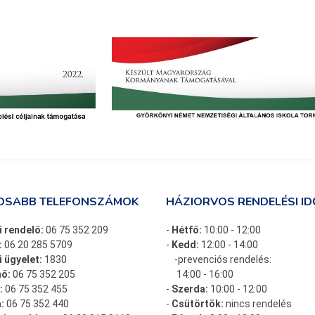
OSABB TELEFONSZÁMOK
HÁZIORVOS RENDELÉSI ID
i rendelő:
06 75 352 209
-
Hétfő:
10:00 - 12:00
:
06 20 285 5709
-
Kedd:
12:00 - 14:00
 ügyelet:
1830
-prevenciós rendelés:
ő:
06 75 352 205
14:00 - 16:00
:
06 75 352 455
-
Szerda:
10:00 - 12:00
:
06 75 352 440
-
Csütörtök:
nincs rendelés