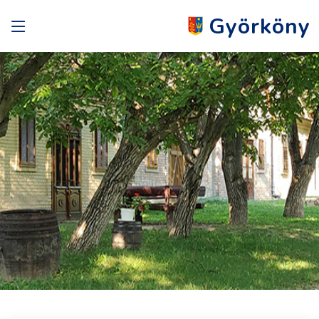
Györköny