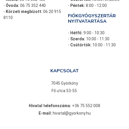
-
Óvoda:
06 75 352 440
-
Péntek:
8:00 - 12:00
-
Körzeti megbízott:
06 20 915
FIÓKGYÓGYSZERTÁR
8110
NYITVATARTÁSA
-
Hétfő:
9:00 - 10:30
-
Szerda:
10:00 - 11:30
-
Csütörtök:
10:00 - 11:30
KAPCSOLAT
7045 Györköny
Fő utca 53-55.
Hivatal telefonszáma:
+36 75 552 008
E-mail:
hivatal@gyorkony.hu