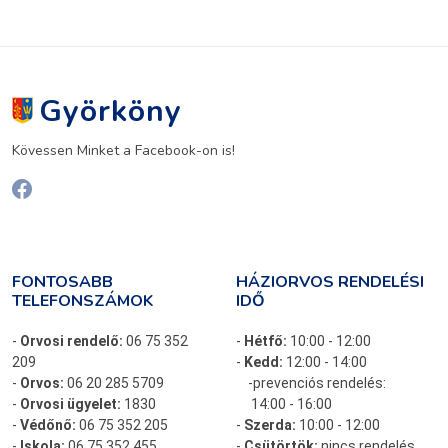
Györköny
Kövessen Minket a Facebook-on is!
FONTOSABB
HÁZIORVOS RENDELÉSI
TELEFONSZÁMOK
IDŐ
-
Orvosi rendelő:
06 75 352
-
Hétfő:
10:00 - 12:00
209
-
Kedd:
12:00 - 14:00
-
Orvos:
06 20 285 5709
-prevenciós rendelés:
-
Orvosi ügyelet:
1830
14:00 - 16:00
-
Védőnő:
06 75 352 205
-
Szerda:
10:00 - 12:00
-
Iskola:
06 75 352 455
-
Csütörtök:
nincs rendelés