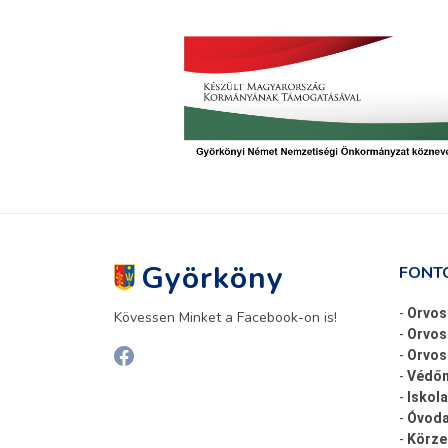
Györköny
FONT
-
Orvos
Kövessen Minket a Facebook-on is!
-
Orvos
-
Orvosi
-
Védőn
-
Iskola
-
Óvoda
-
Körze