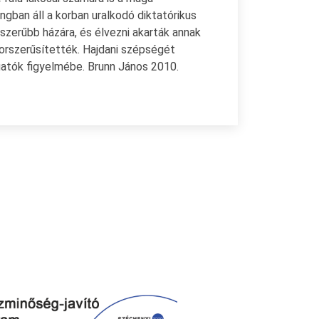
ban áll a korban uralkodó diktatórikus
zerűbb házára, és élvezni akarták annak
korszerűsítették. Hajdani szépségét
gatók figyelmébe. Brunn János 2010.