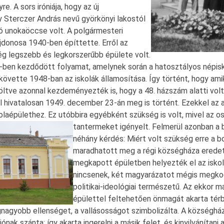
. A sors iróniája, hogy az új
 Sterczer András nevű györkönyi lakostól
író unokaöccse volt. A polgármesteri
ajdonosa 1940-ben építtette. Erről az
ég legszebb és legkorszerűbb épülete volt.
45-ben kezdődött folyamat, amelynek során a hatosztályos népi
 követte 1948-ban az iskolák államosítása. Így történt, hogy ami
öltve azonnal kezdeményezték is, hogy a 48. házszám alatti vol
gül hivatalosan 1949. december 23-án meg is történt. Ezekkel az
kolaépülethez. Ez utóbbira egyébként szükség is volt, mivel az 
tantermeket igényelt.
Felmerül azonban a
néhány kérdés: Miért volt szükség erre a b
maradhatott meg a régi községháza eredeti
megkapott épületben helyezték el az iskol
nincsenek, két magyarázatot mégis megko
politikai-ideológiai természetű. Az ekkor m
épülettel feltehetően önmagát akarta térbe
agyobb ellenséget, a vallásosságot szimbolizálta. A községház
nak szánta: így akarta ingerelni a másik felet, és kinyilvánítani 