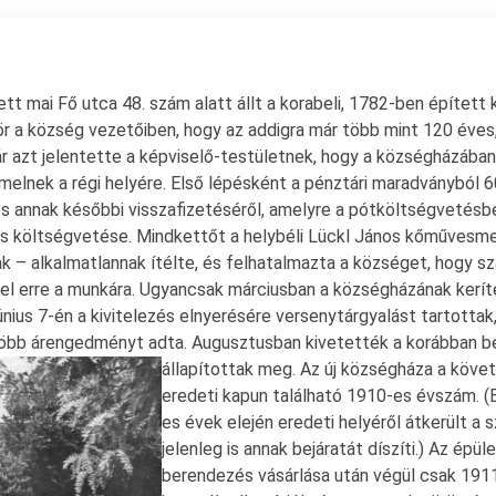
t mai Fő utca 48. szám alatt állt a korabeli, 1782-ben épített
ör a község vezetőiben, hogy az addigra már több mint 120 éves,
már azt jelentette a képviselő-testületnek, hogy a községházába
emelnek a régi helyére. Első lépésként a pénztári maradványból 
s annak későbbi visszafizetéséről, amelyre a pótköltségvetésb
zés költségvetése. Mindkettőt a helybéli Lückl János kőművesme
ak – alkalmatlannak ítélte, és felhatalmazta a községet, hogy s
l erre a munkára. Ugyancsak márciusban a községházának keríté
nius 7-én a kivitelezés elnyerésére versenytárgyalást tartottak,
gtöbb árengedményt adta. Augusztusban kivetették a korábban 
állapítottak meg.
Az új községháza a követ
eredeti kapun található 1910-es évszám. 
es évek elején eredeti helyéről átkerült a
jelenleg is annak bejáratát díszíti.) Az ép
berendezés vásárlása után végül csak 191