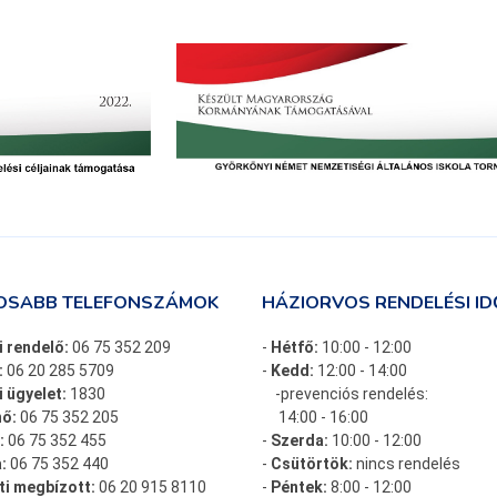
OSABB TELEFONSZÁMOK
HÁZIORVOS RENDELÉSI ID
i rendelő:
06 75 352 209
-
Hétfő:
10:00 - 12:00
:
06 20 285 5709
-
Kedd:
12:00 - 14:00
 ügyelet:
1830
-prevenciós rendelés:
ő:
06 75 352 205
14:00 - 16:00
:
06 75 352 455
-
Szerda:
10:00 - 12:00
:
06 75 352 440
-
Csütörtök:
nincs rendelés
ti megbízott:
06 20 915 8110
-
Péntek:
8:00 - 12:00