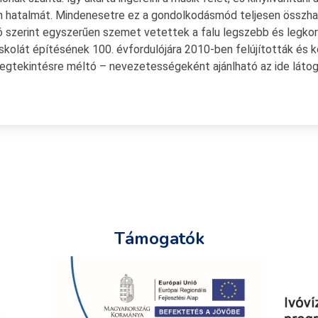
hatalmát. Mindenesetre ez a gondolkodásmód teljesen összhang
 szerint egyszerűen szemet vetettek a falu legszebb és legkors
iskolát építésének 100. évfordulójára 2010-ben felújították és 
egtekintésre méltó – nevezetességeként ajánlható az ide láto
Támogatók