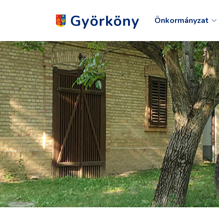
Györköny
Önkormányzat