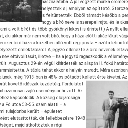
használatába. A jól végzett munka örömére
helyeztek el, amelyen az építtető, Stercze
is feltüntették. Ebből támadt később a pe
hogy a bíró neve is szerepel rajta, és le aka
 ami a volt bírót és több györkönyi lakost is érintett.) A nyílt 
, aki akkor már nem volt bíró, hogy a háza előtti akácfákat vágj
erczer bíró háza a közelben álló volt régi posta – azóta lebontot
lyezett emléktábláról. A jegyző ellenezte a bíró nevének eltávo
név eltávolítását, illetve – ha a jegyző ragaszkodik a vélemén
lt. Augusztus 29-én végül kihirdették az alispán II. fokú határoz
mmisítette. A tábla tehát akkor a helyén maradt. Mára azonban
falunak: még 1913-ban is 48%-os pótadót kellett érte kivetni.
Az
orút követő időszak kezdetéig. Fordulatot
árhuzamosan zajló eseménysor hozott. Az
éhez kapcsolódik. A község elöljárósága
 a Fő utca 53-55. szám alatti – a
mi tulajdonba került – épületet
kérést elutasították, de fellebbezésre 1948
őséget, majd átköltöztek a régi