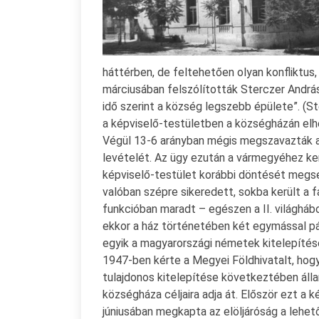
háttérben, de feltehetően olyan konfliktus,
márciusában felszólították Sterczer Andrást
idő szerint a község legszebb épülete”. (St
a képviselő-testületben a községházán elhe
Végül 13-6 arányban mégis megszavazták a 
levételét. Az ügy ezután a vármegyéhez kerü
képviselő-testület korábbi döntését megse
valóban szépre sikeredett, sokba került a 
funkcióban maradt – egészen a II. világháb
ekkor a ház történetében két egymással p
egyik a magyarországi németek kitelepítés
1947-ben kérte a Megyei Földhivatalt, hogy
tulajdonos kitelepítése következtében álla
községháza céljaira adja át. Először ezt a 
júniusában megkapta az elöljáróság a lehet