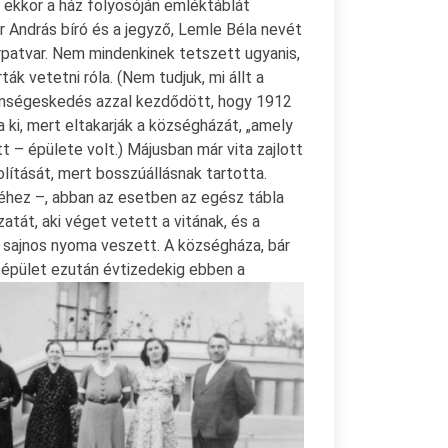
 ekkor a ház folyosóján emléktáblát
r András bíró és a jegyző, Lemle Béla nevét
rpatvar. Nem mindenkinek tetszett ugyanis,
rták vetetni róla. (Nem tudjuk, mi állt a
ellenségeskedés azzal kezdődött, hogy 1912
a ki, mert eltakarják a községházát, „amely
t – épülete volt.) Májusban már vita zajlott
lítását, mert bosszúállásnak tartotta.
yéhez –, abban az esetben az egész tábla
atát, aki véget vetett a vitának, és a
 sajnos nyoma veszett. A községháza, bár
 épület ezután évtizedekig ebben a