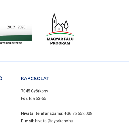
Ő
KAPCSOLAT
7045 Györköny
Fő utca 53-55.
Hivatal telefonszáma:
+36 75 552 008
E-mail:
hivatal@gyorkony.hu