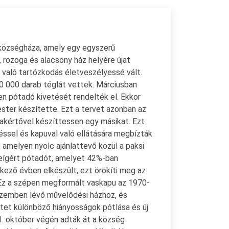
 községháza, amely egy egyszerű
 rozoga és alacsony ház helyére újat
n való tartózkodás életveszélyessé vált.
60 000 darab téglát vettek. Márciusban
en pótadó kivetését rendelték el. Ekkor
ster készítette. Ezt a tervet azonban az
zakértővel készíttessen egy másikat. Ezt
ssel és kapuval való ellátására megbízták
 amelyen nyolc ajánlattevő közül a paksi
beígért pótadót, amelyet 42%-ban
kező évben elkészült, ezt örökíti meg az
(Ez a szépen megformált vaskapu az 1970-
 szemben lévő művelődési házhoz, és
ületet különböző hiányosságok pótlása és új
1. október végén adták át a község