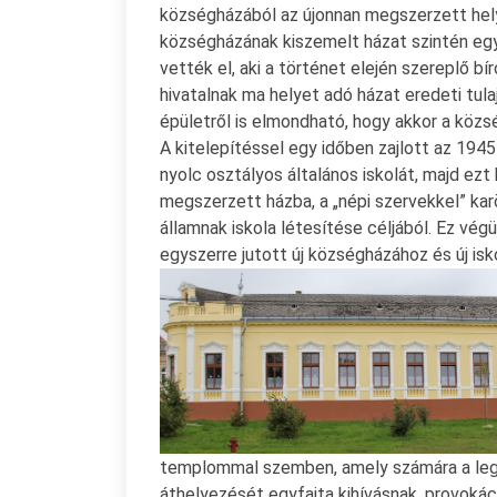
községházából az újonnan megszerzett helyre
községházának kiszemelt házat szintén egy
vették el, aki a történet elején szereplő b
hivatalnak ma helyet adó házat eredeti tul
épületről is elmondható, hogy akkor a közs
A kitelepítéssel egy időben zajlott az 19
nyolc osztályos általános iskolát, majd ezt
megszerzett házba, a „népi szervekkel” kar
államnak iskola létesítése céljából. Ez vé
egyszerre jutott új községházához és új is
templommal szemben, amely számára a legn
áthelyezését egyfajta kihívásnak, provokáció