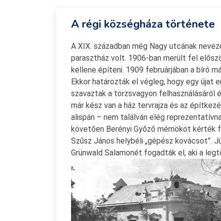
A régi községháza története
A XIX. században még Nagy utcának nevezet
parasztház volt. 1906-ban merült fel elősz
kellene építeni. 1909 februárjában a bíró 
Ekkor határozták el végleg, hogy egy újat 
szavaztak a törzsvagyon felhasználásáról é
már kész van a ház tervrajza és az építke
alispán – nem találván elég reprezentatívn
követően Berényi Győző mérnököt kérték fe
Szűsz János helybéli „gépész kovácsot”. Jú
Grünwald Salamonét fogadták el, aki a le