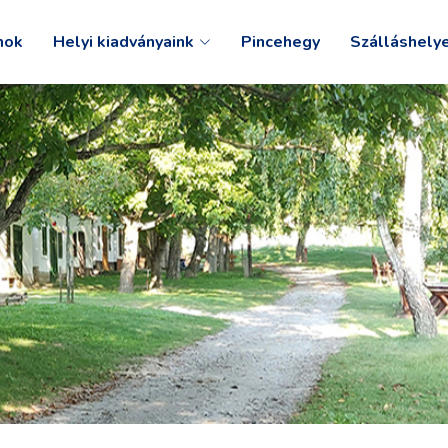
mok
Helyi kiadványaink
Pincehegy
Szálláshely