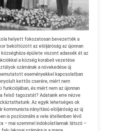
skola helyett fokozatosan bevezették a
kor beköltözött az elöljáróság az újonnan
t községháza épülete viszont adassék át az
 akciókkal a község korabeli vezetése
osztályok számának a növekedése új
 bemutatott eseményekkel kapcsolatban
onyolult kettős cserére, miért nem
 funkciójában, és miért nem az újonnan
a felső tagozatát? Adataink erre nézve
ckáztathatunk. Az egyik lehetséges ok
ár kommunista irányítású elöljáróság az új
n is pozícionálni a vele átellenben lévő
a – mai szemmel indokolatlannak látszó –
a falu lakosai számára is a maga