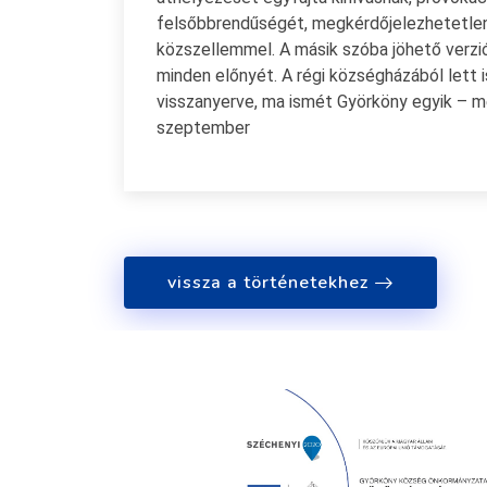
felsőbbrendűségét, megkérdőjelezhetetlen 
közszellemmel. A másik szóba jöhető verzió
minden előnyét. A régi községházából lett 
visszanyerve, ma ismét Györköny egyik – m
szeptember
vissza a történetekhez