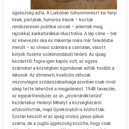
ügyészség adta. A Lurkóban túlnyomórészt kis helyi
hírek, pletykák, humoros írások – köztük
rendszeresen politikai viccek – jelentek meg,
rajzokkal, karikatúrákkal illusztrálva. A lap címe – bár
az elnevezés oka és mikéntje mára már feledésbe
merült – az olvasó számára a csintalan, vásott
kölyök őszinte szókimondását hirdeti. Az újság
kezdettől fogva igen kapós volt, az egyes
számokat a községben egymásnak adták tovább a
lakosok. Az átmeneti, koalíciós időszak
viszonylagos szólásszabadsága azonban csak rövid
ideig tette lehetővé a megjelenést. 1948 tavaszán,
az egypártrendszer, az ún. „proletárdiktatúra”
kezdetekor Helényi Mihályt a községházáról
eltávolították, majd Györkönyből is kitiltották.
Ezután készült el az újság utolsó, június-júliusi
száma, de a zuglói ügyészség közölte, hogy csak