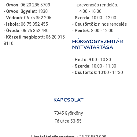
-
Orvos:
06 20 285 5709
-prevenciós rendelés:
-
Orvosi ügyelet:
1830
14:00 - 16:00
-
Védőnő:
06 75 352 205
-
Szerda:
10:00 - 12:00
-
Iskola:
06 75 352 455
-
Csütörtök:
nincs rendelés
-
Óvoda:
06 75 352 440
-
Péntek:
8:00 - 12:00
-
Körzeti megbízott:
06 20 915
FIÓKGYÓGYSZERTÁR
8110
NYITVATARTÁSA
-
Hétfő:
9:00 - 10:30
-
Szerda:
10:00 - 11:30
-
Csütörtök:
10:00 - 11:30
KAPCSOLAT
7045 Györköny
Fő utca 53-55.