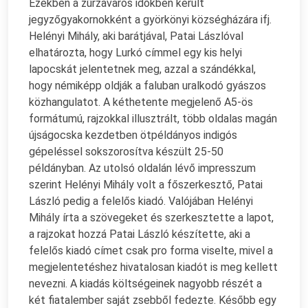
Ezekben a zűrzavaros időkben került
jegyzőgyakornokként a györkönyi községházára ifj.
Helényi Mihály, aki barátjával, Patai Lászlóval
elhatározta, hogy Lurkó címmel egy kis helyi
lapocskát jelentetnek meg, azzal a szándékkal,
hogy némiképp oldják a faluban uralkodó gyászos
közhangulatot. A kéthetente megjelenő A5-ös
formátumú, rajzokkal illusztrált, több oldalas magán
újságocska kezdetben ötpéldányos indigós
gépeléssel sokszorosítva készült 25-50
példányban. Az utolsó oldalán lévő impresszum
szerint Helényi Mihály volt a főszerkesztő, Patai
László pedig a felelős kiadó. Valójában Helényi
Mihály írta a szövegeket és szerkesztette a lapot,
a rajzokat hozzá Patai László készítette, aki a
felelős kiadó címet csak pro forma viselte, mivel a
megjelentetéshez hivatalosan kiadót is meg kellett
nevezni. A kiadás költségeinek nagyobb részét a
két fiatalember saját zsebből fedezte. Később egy