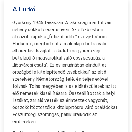
A Lurkó
Györköny 1946 tavaszán. A lakosság már túl van
néhány sokkoló eseményen. Az előző évben
átgázolt rajtuk a „felszabadító” szovjet Vörös
Hadsereg; megtörtént a málenkij robotra való
elhurcolás; lezajlott a kelet-magyarországi
betelepülő magyarokkal való összecsapás: a
„libavárosi csata”. Ez év januárjában elindult az
országból a kitelepítendő „svábokkal” az első
szerelvény Németország felé, és teljes erővel
folynak Tolna megyében is az előkészületek az itt
élő németek kiszállítására. Összeállították a helyi
listákat, zár alá vették az érintettek vagyonát,
összeköltöztették a kitelepítésre váró családokat.
Feszültség, szorongás, pánik uralkodik az
embereken.