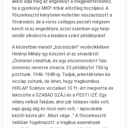
akkor adja meg az engedélyt a megjelentetéshez,
ha a györkönyi MKP-titkár előzőleg hozzájárul. A
főszerkesztő kénytelen-kelletlen visszautazott a
fővárosból, de a vörös csillagos pecsét mégsem
került rá az engedélyre, ezzel szemben egy helyi
rendőr elkobozta a kiadásra szánt példányokat.
A kéziratban maradt „búcsúszám” vezércikkében
Helényi Mihály így köszönt el az olvasóktól:
„Örömmel csináltuk, és egy elszomorodott falu
örömmel, nevetve olvasta. 25 példánytól 150-ig
jutottunk. 1946-1948-ig. Tudjuk, jelentéktelen kis
vicclap voltunk, de lehet, hogy tragikomikus
HIRLAP. Számos viccünket 10 ft.-ért megvette és
leközölte a SZABAD SZÁJ és a PESTI IZÉ. Egy
villany nélküli faluban, ahol pár telepes rádió volt,
napi újság alig és mozi sem volt, - lapocskánk
kézről-kézre járt…Most vége…” A főszerkesztő
találóan fogalmazott: a tragikus események