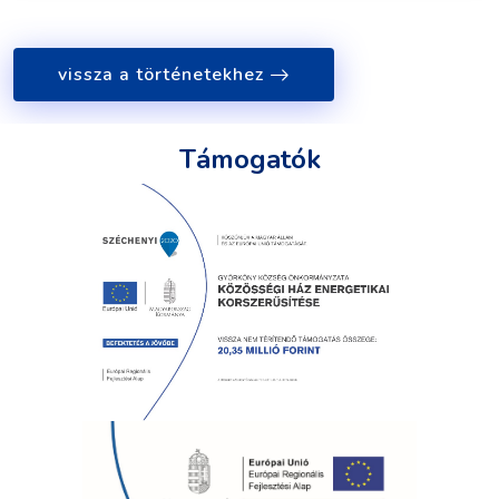
vissza a történetekhez
Támogatók