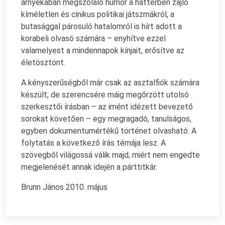
árnyékában megszólaló humor a háttérben zajló
kíméletlen és cinikus politikai játszmákról, a
butasággal párosuló hatalomról is hírt adott a
korabeli olvasó számára – enyhítve ezzel
valamelyest a mindennapok kínjait, erősítve az
életösztönt.
A kényszerűségből már csak az asztalfiók számára
készült, de szerencsére máig megőrzött utolsó
szerkesztői írásban – az imént idézett bevezető
sorokat követően – egy megragadó, tanulságos,
egyben dokumentumértékű történet olvasható. A
folytatás a következő írás témája lesz. A
szövegből világossá válik majd, miért nem engedte
megjelenését annak idején a párttitkár.
Brunn János 2010. május