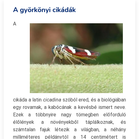
A györkönyi cikádák
A
cikáda a latin
cicadina
szóból ered, és a biológiában
egy rovarnak, a kabócának a kevésbé ismert neve.
Ezek a többnyire nagy tömegben előforduló
élőlények a növényekből táplálkoznak, és
számtalan fajuk létezik a világban, a néhány
milliméteres példánytól a 14 centimétert is