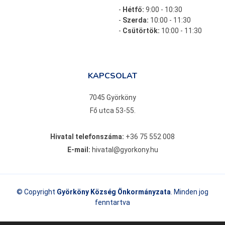
-
Hétfő:
9:00 - 10:30
-
Szerda:
10:00 - 11:30
-
Csütörtök:
10:00 - 11:30
KAPCSOLAT
7045 Györköny
Fő utca 53-55.
Hivatal telefonszáma:
+36 75 552 008
E-mail:
hivatal@gyorkony.hu
© Copyright
Györköny Község Önkormányzata
. Minden jog
fenntartva