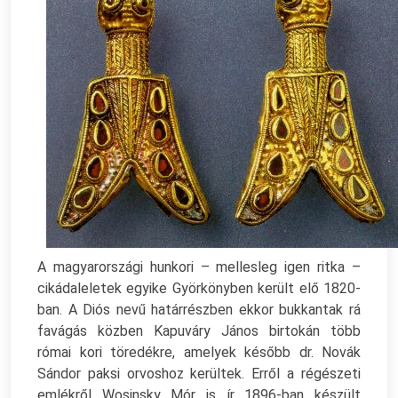
A magyarországi hunkori – mellesleg igen ritka –
cikádaleletek egyike Györkönyben került elő 1820-
ban. A Diós nevű határrészben ekkor bukkantak rá
favágás közben Kapuváry János birtokán több
római kori töredékre, amelyek később dr. Novák
Sándor paksi orvoshoz kerültek. Erről a régészeti
emlékről Wosinsky Mór is ír 1896-ban készült