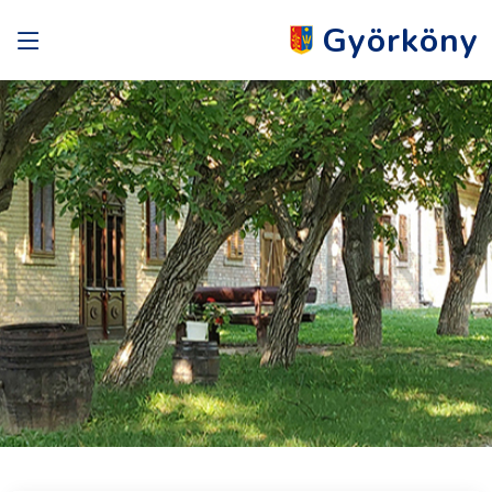
Györköny