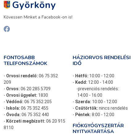
Györköny
Kövessen Minket a Facebook-on is!
FONTOSABB
HÁZIORVOS RENDELÉSI
TELEFONSZÁMOK
IDŐ
-
Orvosi rendelő:
06 75 352
-
Hétfő:
10:00 - 12:00
209
-
Kedd:
12:00 - 14:00
-
Orvos:
06 20 285 5709
-prevenciós rendelés:
-
Orvosi ügyelet:
1830
14:00 - 16:00
-
Védőnő:
06 75 352 205
-
Szerda:
10:00 - 12:00
-
Iskola:
06 75 352 455
-
Csütörtök:
nincs rendelés
-
Óvoda:
06 75 352 440
-
Péntek:
8:00 - 12:00
-
Körzeti megbízott:
06 20 915
FIÓKGYÓGYSZERTÁR
8110
NYITVATARTÁSA