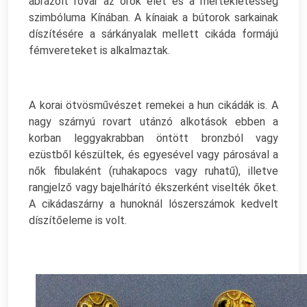
ábrázolt rovar az örök élet és a mértékletesség
szimbóluma Kínában. A kínaiak a bútorok sarkainak
díszítésére a sárkányalak mellett cikáda formájú
fémvereteket is alkalmaztak.
A korai ötvösművészet remekei a hun cikádák is. A
nagy szárnyú rovart utánzó alkotások ebben a
korban leggyakrabban öntött bronzból vagy
ezüstből készültek, és egyesével vagy párosával a
nők fibulaként (ruhakapocs vagy ruhatű), illetve
rangjelző vagy bajelhárító ékszerként viselték őket.
A cikádaszárny a hunoknál lószerszámok kedvelt
díszítőeleme is volt.