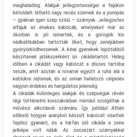
meghaladóig. Alakjuk jellegzetességei a fejükön
kétoldalt látható nagy recés szemek és a pompás
– gyakran igen szép színű – szárnyak. Jellegzetes
alfajuk az énekes kabócák, amelyeket már az
ókorban is jól ismertek, és a görögök kis
nádkalitkákban tartották őket, hogy zenéjükben
gyönyörködhessenek. A kínai gyerekek lopótökből
készítenek játékszerként ún. cikádatartót. Hideg
időben a cikádát vagy kabócát a díszes tartóba
teszik, amit azután a rovarral együtt a ruha alá a
keblükre rejtenek, és az onnan hallatszó ciripelés
nagyon érdekes és hangulatos jelenség.
A cikádák különleges alakjuk és szépségük révén
régi történelmi korszakokban mintául szolgáltak a
művészi alkotások számára. Így például Athén
előkelő hölgyei aranyból készült kabócát viseltek
fejdísz gyanánt, és a hárfán ülő cikáda a zene
jelképe volt náluk. Az összezárt szárnyakkal