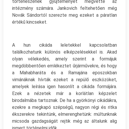
történészének gyűjteményét megvette az
intézmény számára. Jankovich feltehetően még
Novák Sándortól szerezte meg ezeket a páratlan
értékű kincseket.
A hun cikáda leletekkel kapcsolatban
találkozhatunk különös elképzelésekkel is. Akad
olyan vélekedés, amely szerint a formájuk
megdöbbentően emlékeztet űrjárművekre, és hogy
a Mahabharáta és a Ramajána eposzokban
vimánáknak hívták ezeket a repülő eszközöket,
amelyek leírása igen hasonlít a cikáda formájára.
Ezek a nézetek már a korlátlan képzelet
birodalmába tartoznak. De ha a györkönyi cikádákra,
ezekre a megkapó szépségű, nagyon régi és ritka
ékszerekre tekintünk, elmerenghetünk: múltunknak
micsoda gazdagságát rejtik még az általunk alig
ismert történelmi idők.