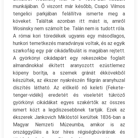
munkájában. Ő viszont már később, Csapó Vilmos
tengelici parkjában felállítva ismerte meg a
köveket. Találtak azonban itt mást is, amiről
Wosinsky nem számolt be. Talán nem is tudott róla.
A római kori töredékek ugyanis egy másodlagos,
hunkori temetkezés maradványai voltak, és az egyik
szarkofág egy pár cikádafibulát is magában rejtett.
A györkönyi cikádapárt egy rekeszekbe foglalt
almandinokkal ékített aranyozott ezüstlemez
köpeny borítja, a szemek gránát ékkövekből
készültek, az ékszer nyakrészén filigrán aranyhuzal
díszítés látható. Az előkelő nő keleti (Fekete-
tenger-vidéki) eredetét és viseletét tükröző
györkönyi cikádákat egyes szakértők az összes
ismert közt a legdíszesebbnek tartják. Ezek az
ékszerek Jankovich Miklóstól kerültek 1836-ban a
Magyar Nemzeti Múzeumba, amikor is az
országgyűlés a kor híres régiségbúvárának és