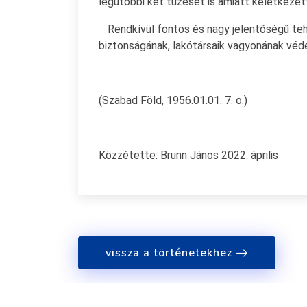
legutóbbi két tűzeset is amiatt keletkezet
Rendkívül fontos és nagy jelentőségű teh
biztonságának, lakótársaik vagyonának véd
(Szabad Föld, 1956.01.01. 7. o.)
Közzétette: Brunn János 2022. április
vissza a történetekhez