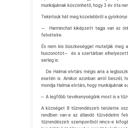
munkájuknak köszönhető, hogy 3 év óta nem
Tekintsük hát meg közelebbről a györkönyi t
̶ Harminchat kiképzett tagja van az önké
felvételre.
És nem kis büszkeséggel mutatják meg a 
huszonötöt ̶ és a szertárban elhelyezett 
serleg is.
De Halmai elvtárs mégis arra a legbüszké
esetén is. Amikor azonban arról beszél,
mondja Halmai elvtárs, hogy munkájuknak ez
̶ A legfőbb tevékenységűnk most is a tűz
A községet 8 tűzrendészeti területre osz
rendben van-e az állandó tűzvédelmi fel
tűzrendészeti szempontból nincs-e kifogás