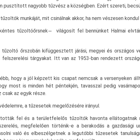
 pusztított nagyobb tűzvész a községben. Ezért szereti, becsü
űzoltók munkáját, mit csinálnak akkor, ha nem vészesen kondul a
ntes tűzoltóőrsnek ̶ világosít fel bennünket Halmai elvtár
tűzoltó őrszobán kifüggesztett járási, megyei és országos 
felszerelési tárgyakat. Itt van az 1953-ban rendezett ország
bb, hogy a jól képzett kis csapat nemcsak a versenyeken állt
 hogy most is minden hét péntekjén, tavasszal pedig vasárna
 csak az egyik része.
védelemre, a tűzesetek megelőzésére irányul.
tották fel és a területfelelős tűzoltók havonta ellátogatnak 
szerelés, megfelelően történik-e a berakodás a gazdasági u
olni való és elbeszélgetnek a legutóbbi tűzesetek tanulságai