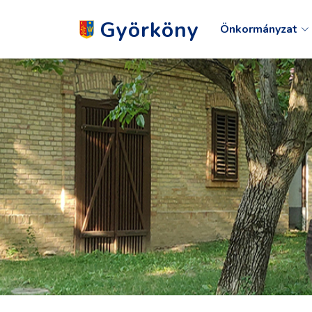
Györköny
Önkormányzat