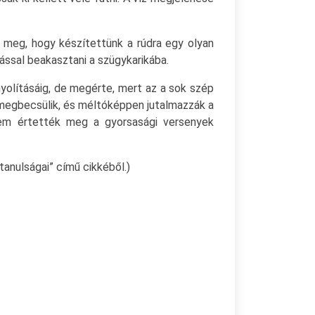
k meg, hogy készítettünk a rúdra egy olyan
ással beakasztani a szügykarikába.
olításáig, de megérte, mert az a sok szép
y megbecsülik, és méltóképpen jutalmazzák a
em értették meg a gyorsasági versenyek
nulságai” című cikkéből.)