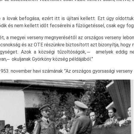
 lovak befogása, ezért itt is újítani kellett. Ezt úgy oldottu
ik és nem kellett időt fecsérelni a fűzögetéssel, csak egy fog
t, a megyei verseny megnyerésétől az országos verseny lebony
ncsnokság és az OTE részünkre biztosított azt bizonyítja, hog
egységet. Azok a községi tűzoltóságok, ̶ amelyek eddig n
n, ̶ okuljanak Györköny község példájából.”
3. november havi számának ”Az országos gyorsasági verseny ta