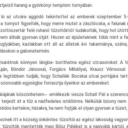
tjelző harang a györkönyi templom tornyában.
ki az utcára aggódó tekintettel az emberek szeptember 5-é
tornyot figyelték, hogy merre mutat a zászlócska, a falunak m
ltószertár felé rohanó tűzoltóktól tudakolták, hogy hol ütötte 
em állnák gyorsan útját. Hiszen az épületeknek több mint a fe
glyákban, kazlakban ott áll az állatok évi takarmánya, széna,
dlásokon a gabonatermés.
sarátnok könnyen lángba- boríthatna egész utcasorokat. A t
ján, Böndör Jánossal, Forgács Mihállyal, Krausz Vilmossa
legtöbben tudják, hogy Schallék Bocskai utcai portájára tartan
g szorosabb egységbe forrasztja ilyenkor az embereket.
kájának köszönhetem ̶ emlékezik vissza Schall Pál a szerencs
rjedt át a tűz a nádfedeles istállómra. Nélkülük bizony nem s
os kertekre, házakra, ha nem fojtják el olyan gyorsan a tüzet, 
znek itt a község önkéntes tűzoltói az egész lakosság vagyo
ett tűzoltók mentették meg Bősz Pálékat is a nagyobb kártól, 