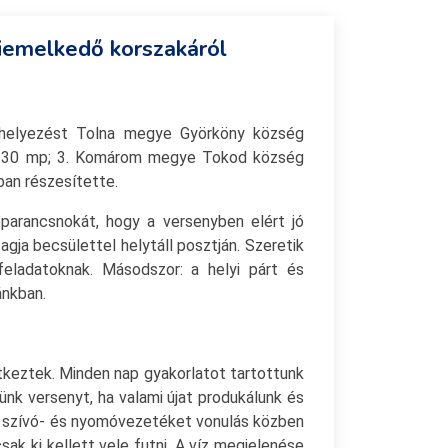
kiemelkedő korszakáról
ő helyezést Tolna megye Györköny község
c. 30 mp; 3. Komárom megye Tokod község
ban részesítette.
arancsnokát, hogy a versenyben elért jó
gja becsülettel helytáll posztján. Szeretik
eladatoknak. Másodszor: a helyi párt és
ánkban.
keztek. Minden nap gyakorlatot tartottunk
ünk versenyt, ha valami újat produkálunk és
y a szívó- és nyomóvezetéket vonulás közben
ak ki kellett vele futni. A víz megjelenése