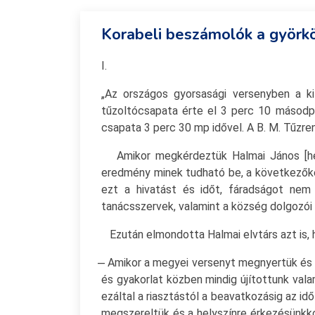
Korabeli beszámolók a györkö
I.
„Az országos gyorsasági versenyben a k
tűzoltócsapata érte el 3 perc 10 másod
csapata 3 perc 30 mp idővel. A B. M. Tűzr
Amikor megkérdeztük Halmai János [hely
eredmény minek tudható be, a következőket 
ezt a hivatást és időt, fáradságot nem
tanácsszervek, valamint a község dolgozó
Ezután elmondotta Halmai elvtárs azt is, 
̶ Amikor a megyei versenyt megnyertük és
és gyakorlat közben mindig újítottunk vala
ezáltal a riasztástól a beavatkozásig az i
megszereltük és a helyszínre érkezésünkkor