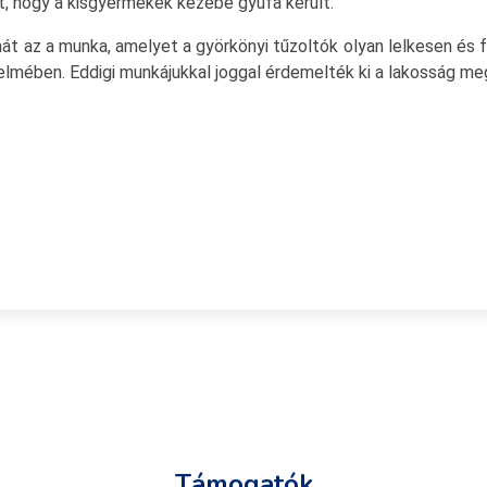
t, hogy a kisgyermekek kezébe gyufa került.
át az a munka, amelyet a györkönyi tűzoltók olyan lelkesen és
elmében. Eddigi munkájukkal joggal érdemelték ki a lakosság m
Támogatók