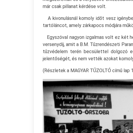
már csak pillanat kérdése volt.
A kivonulásnál komoly időt vesz igénybe a
tartóláncot, amely zárkapocs módjára működ
Egyszóval nagyon izgalmas volt ez két hé
versenydíj, amit a B.M. Tűzrendészeti Para
tűzvédelem terén becsülettel dolgozó 
jelentőségét, és nem vették azokat komolya
(Részletek a MAGYAR TŰZOLTÓ című lap 195