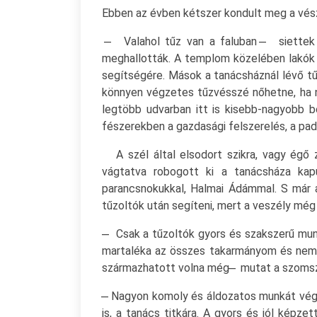
Ebben az évben kétszer kondult meg a vész
̶ Valahol tűz van a faluban ̶ siettek 
meghallották. A templom közelében lakók a 
segítségére. Mások a tanácsháznál lévő tűzo
könnyen végzetes tűzvésszé nőhetne, ha n
legtöbb udvarban itt is kisebb-nagyobb bo
fészerekben a gazdasági felszerelés, a pa
A szél által elsodort szikra, vagy égő z
vágtatva robogott ki a tanácsháza kapu
parancsnokukkal, Halmai Ádámmal. S már a 
tűzoltók után segíteni, mert a veszély mé
̶ Csak a tűzoltók gyors és szakszerű mun
martaléka az összes takarmányom és nem te
származhatott volna még ̶ mutat a szomszéd
̶ Nagyon komoly és áldozatos munkát vége
is, a tanács titkára. A gyors és jól képz