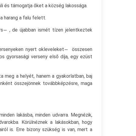
li és támogatja őket a község lakossága.
 harang a falu felett.
s ̶ , de újabban ismét tízen jelentkeztek
versenyeken nyert okleveleket ̶ összesen
os gyorsasági verseny első díja, egy ezüst
a meg a helyét, hanem a gyakorlatban, baj
ponként összejönnek továbbképzésre, maga
minden lakásba, minden udvarra. Megnézik,
dvarokba. Körülnéznek a lakásokban, hogy
ról is. Erre bizony szükség is van, mert a