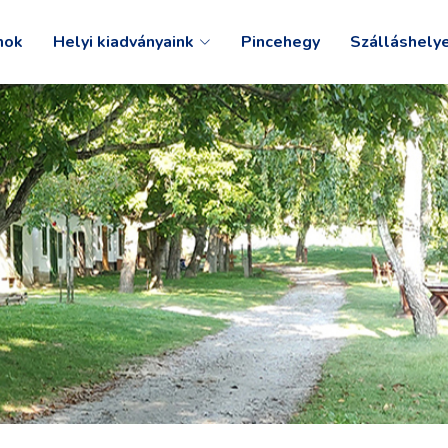
mok
Helyi kiadványaink
Pincehegy
Szálláshely