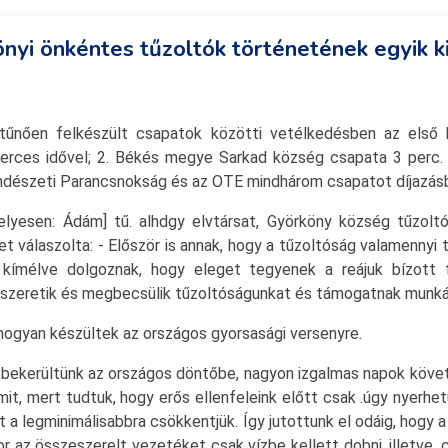
nyi önkéntes tűzoltók történetének egyik 
itűnően felkészült csapatok közötti vetélkedésben az els
perces idővel; 2. Békés megye Sarkad község csapata 3 per
endészeti Parancsnokság és az OTE mindhárom csapatot díjazás
esen: Ádám] tű. alhdgy elvtársat, Györköny község tűzoltóp
válaszolta: - Először is annak, hogy a tűzoltóság valamennyi ta
 kímélve dolgoznak, hogy eleget tegyenek a reájuk bízott f
i szeretik és megbecsülik tűzoltóságunkat és támogatnak munk
hogyan készültek az országos gyorsasági versenyre.
 bekerültünk az országos döntőbe, nagyon izgalmas napok követ
mit, mert tudtuk, hogy erős ellenfeleink előtt csak .úgy nyerhet
dőt a legminimálisabbra csökkentjük. Így jutottunk el odáig, hog
 az összeszerelt vezetéket csak vízbe kellett dobni, illetve, cs