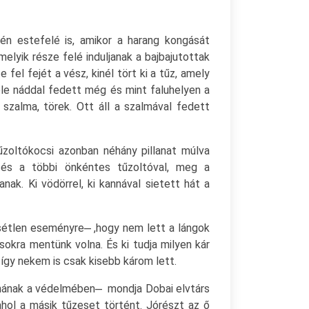
n estefelé is, amikor a harang kongását
elyik része felé induljanak a bajbajutottak
fel fejét a vész, kinél tört ki a tűz, amely
le náddal fedett még és mint faluhelyen a
 szalma, törek. Ott áll a szalmával fedett
űzoltókocsi azonban néhány pillanat múlva
l és a többi önkéntes tűzoltóval, meg a
ak. Ki vödörrel, ki kannával sietett hát a
étlen eseményre ̶ ,hogy nem lett a lángok
okra mentünk volna. És ki tudja milyen kár
így nekem is csak kisebb károm lett.
nának a védelmében ̶ mondja Dobai elvtárs
ahol a másik tűzeset történt. Jórészt az ő