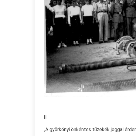
II.
„A györkönyi önkéntes tűzekék joggal érde