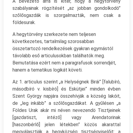
A bevezető arra is kitér, hogy a hegytörvény
szabályainak rögzítését „az jobban gondolkodó”
szőlősgazdák is szorgalmazták, nem csak a
földesurak.
A hegytörvény szerkezete nem teljesen
következetes, tartalmilag szorosabban
összetartozó rendelkezések gyakran egymástól
távolabb eső articulusokban találhatók meg.
Bemutatása ezért nem a paragrafusok sorrendjét,
hanem a tematikus logikát követi.
Az 1. articulus szerint „a Helységnek Birái” [falubíró,
másodbíró v. kisbíró] és Eskütjei” minden évben
Szent György napjára összehívják a község lakóit,
de „leg inkább” a szőlősgazdákat. A gyűlésen „a
Földes Urak akár mi néven nevezendö Tisztjeinek
[gazdatiszt, intéző] vagy Arendatorinak
[haszonbérlő] jelen létekben” közös akarattal
megválasztják a hegyközség tisztségviselőit: a