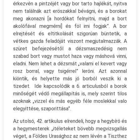
érkezvén a pintzéjét vagy bor tarto hajlékát, nyitva
nem találnák azt eröszakkal bévágni, és a borokat
meg akonazni [a hordókat felnyitni, majd a bort
akolófával megmérni] és föl irni fogjak”. A bor
elrejtését és eltitkolását szigorúan büntetik, a
vétkes gazda feladóját viszont megjutalmazzák. A
szüret befejezésétől a dézsmaszedésig nem
szabad bort vagy mustot haza vagy máshová vinni,
eladni. Nem lehet a dézsmát „valami el kevert vagy
rosz borral, vagy tsigérrel” leróni. Azt azonnal
kiöntik, és helyette más jó borból veszik ki a
tizedet. Ide kapcsolódik a 6. articulusból a borok
minőségét védő megállapítás is, mely szerint tilos
azoknak „vizzel és más egyéb féle moslekkal valo
elegyittése, szaporittása”.
Az utolsó, 42. artikulus elrendeli, hogy a hegybíró és
a hegymesterek „itéleteket bövebb megvizsgallás
véget, a Földes Urasághoz az nem lévén a Tiszthez