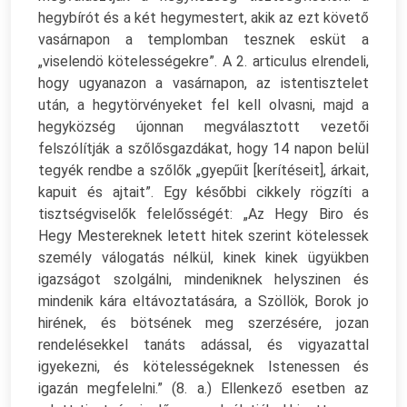
hegybírót és a két hegymestert, akik az ezt követő
vasárnapon a templomban tesznek esküt a
„viselendö kötelességekre”. A 2. articulus elrendeli,
hogy ugyanazon a vasárnapon, az istentisztelet
után, a hegytörvényeket fel kell olvasni, majd a
hegyközség újonnan megválasztott vezetői
felszólítják a szőlősgazdákat, hogy 14 napon belül
tegyék rendbe a szőlők „gyepűit [kerítéseit], árkait,
kapuit és ajtait”. Egy későbbi cikkely rögzíti a
tisztségviselők felelősségét: „Az Hegy Biro és
Hegy Mestereknek letett hitek szerint kötelessek
személy válogatás nélkül, kinek kinek ügyükben
igazságot szolgálni, mindeniknek helyszinen és
mindenik kára eltávoztatására, a Szöllök, Borok jo
hirének, és bötsének meg szerzésére, jozan
rendelésekkel tanáts adással, és vigyazattal
igyekezni, és kötelességeknek Istenessen és
igazán megfelelni.” (8. a.) Ellenkező esetben az