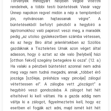
Törvények mindgyart helyben végbe vitettni
rendelnek, a többi testi büntetések Vasár vagy
Ünnep napokon regvel midön a nép a templombol
jön, nyilvánosan hajtassanak végre”. A
büntetésekből befolyt pénzből a hegybíró a
lajstromokhoz való papirost veszi meg, a maradék
pedig „az utolso gyülekezetben számba vétessen,
és az hegy Biro által jelenlétekben az Szöllös
gazdáknak a Tiszteletes Urnak azon véget által
adasson, hogy ö aztat az ide valo [helybeli] házi
[otthon fekvő] szegény betegekre ki osza”. (12. a.)
Ha valaki a pénzbeli büntetést azonnal nem adná
meg vagy nem tudná megadni, annak „többet érő
joszága [szőleje, présháza vagy pincéje] zálogul
vétettessen el”. A zálogba vett „jószágot” a
hegybíró veszi gondozásba. A zálogot hat hét
elteltével ki kell váltani. Ha a gazda addig nem
váltja ki a zálogot, figyelmeztetni kell, hogy ez
esetben el fogják azt adni, majd ismét két hét