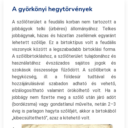
A györkönyi hegytörvények
A szőlőterület a feudális korban nem tartozott a
jobbágyok telki (úrbéres) állományához. Telkes
jobbágynak, házas és házatlan zsellérnek egyaránt
lehetett szőlője. Ez a birtoktípus volt a feudális
viszonyok között a legszabadabb birtoklási forma.
A szőlőbirtokláshoz, a szőlőterület tulajdonához és
használatához évszázados sajátos jogok és
szokások összessége fűződött. A szőlőbirtok a
hegyközség, ill. a földesúr tudtával és
hozzájárulásával szabadon adható és vehető,
elzálogosítható valamint örökölhető volt. Ha a
jobbágy nem fizette meg a szőlő után járó adót
(bordézsma) vagy gondatlanul művelte, netán 2–3
évig is parlagon hagyta szőlőjét, akkor a birtokából
„kibecsültethető”, azaz a kitehető volt.