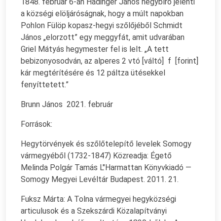
1848. február 6-án Hádinger János hegybíró jelenti
a községi elöljáróságnak, hogy a múlt napokban
Pohlon Fülöp kopasz-hegyi szőlőjéből Schmidt
János „elorzott” egy meggyfát, amit udvarában
Griel Mátyás hegymester fel is lelt. „A tett
bebizonyosodván, az alperes 2 vtó [váltó] f [forint]
kár megtérítésére és 12 páltza ütésekkel
fenyíttetett.”
Brunn János 2021. február
Források:
Hegytörvények és szőlőtelepítő levelek Somogy
vármegyéből (1732-1847) Közreadja: Égető
Melinda Polgár Tamás L"Harmattan Könyvkiadó —
Somogy Megyei Levéltár Budapest. 2011. 21.
Fuksz Márta: A Tolna vármegyei hegyközségi
articulusok és a Szekszárdi Közalapítványi