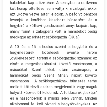
haladékot kap a fizetésre. Amennyiben a delikvens
két hónap elteltével sem váltja ki a zálogot, akkor
azt „kotya vetye által” eladják. A befolyt pénzből
levonják a korábban kiszabott büntetést, és a
hegybíró a kéthavi gondozásért annyi krajcárt kap,
ahány forint a zálogpénz volt, a maradékot pedig
megkapja az érintett szőlősgazda. (39. a.)
A 10. és a 15. articulus szerint a hegybíró és a
hegymesterek kötelesek évente három
„gyülekezetet” tartani a szőlősgazdák számára: az
elsőt a megválasztásukat követő vasárnapon, a
másodikat Szent Jakab utáni vasárnapon, a
harmadikat pedig Szent Mihály napját követő
vasárnapon. A szőlősgazdáknak büntetés terhe
mellett kötelező ezeken megjelenniük vagy maguk
helyett képviselőt küldeniük. A földesurak „tisztjei”
és a haszonbérlők is mindig jelen vannak. Minden
alkalommal fel kell olvasni a hegytörvényeket. Az