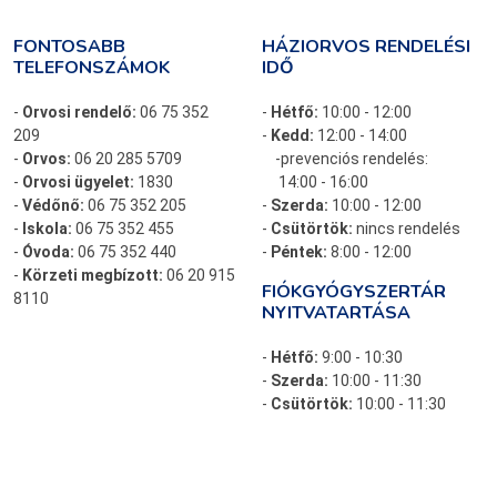
FONTOSABB
HÁZIORVOS RENDELÉSI
TELEFONSZÁMOK
IDŐ
-
Orvosi rendelő:
06 75 352
-
Hétfő:
10:00 - 12:00
209
-
Kedd:
12:00 - 14:00
-
Orvos:
06 20 285 5709
-prevenciós rendelés:
-
Orvosi ügyelet:
1830
14:00 - 16:00
-
Védőnő:
06 75 352 205
-
Szerda:
10:00 - 12:00
-
Iskola:
06 75 352 455
-
Csütörtök:
nincs rendelés
-
Óvoda:
06 75 352 440
-
Péntek:
8:00 - 12:00
-
Körzeti megbízott:
06 20 915
FIÓKGYÓGYSZERTÁR
8110
NYITVATARTÁSA
-
Hétfő:
9:00 - 10:30
-
Szerda:
10:00 - 11:30
-
Csütörtök:
10:00 - 11:30