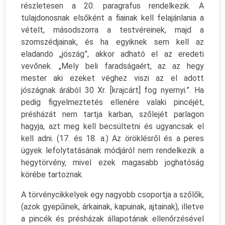
részletesen a 20. paragrafus rendelkezik. A
tulajdonosnak elsőként a fiainak kell felajánlania a
vételt, másodszorra a testvéreinek, majd a
szomszédjainak, és ha egyiknek sem kell az
eladandó „jószág”, akkor adható el az eredeti
vevőnek. „Mely beli faradságaért, az az hegy
mester aki ezeket véghez viszi az el adott
jószágnak árából 30 Xr. [krajcárt] fog nyernyi.”. Ha
pedig figyelmeztetés ellenére valaki pincéjét,
présházát nem tartja karban, szőlejét parlagon
hagyja, azt meg kell becsültetni és ugyancsak el
kell adni. (17. és 18. a.) Az öröklésről és a peres
ügyek lefolytatásának módjáról nem rendelkezik a
hegytörvény, mivel ezek magasabb joghatóság
körébe tartoznak.
A törvénycikkelyek egy nagyobb csoportja a szőlők,
(azok gyepűinek, árkainak, kapuinak, ajtainak), illetve
a pincék és présházak állapotának ellenőrzésével