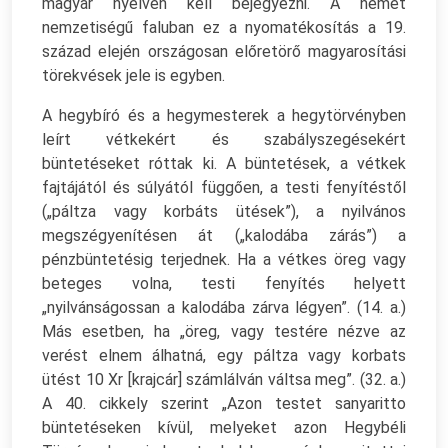
magyar nyelven kell bejegyezni. A német
nemzetiségű faluban ez a nyomatékosítás a 19.
század elején országosan előretörő magyarosítási
törekvések jele is egyben.
A hegybíró és a hegymesterek a hegytörvényben
leírt vétkekért és szabályszegésekért
büntetéseket róttak ki. A büntetések, a vétkek
fajtájától és súlyától függően, a testi fenyítéstől
(„páltza vagy korbáts ütések”), a nyilvános
megszégyenítésen át („kalodába zárás”) a
pénzbüntetésig terjednek. Ha a vétkes öreg vagy
beteges volna, testi fenyítés helyett
„nyilvánságossan a kalodába zárva légyen”. (14. a.)
Más esetben, ha „öreg, vagy testére nézve az
verést elnem álhatná, egy páltza vagy korbats
ütést 10 Xr [krajcár] számlálván váltsa meg”. (32. a.)
A 40. cikkely szerint „Azon testet sanyaritto
büntetéseken kívül, melyeket azon Hegybéli