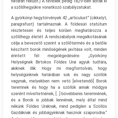
határán feküdt.) A teveliek pedig 1829-ben adták ki
a szőlőhegyükre vonatkozó szabályzatukat.
A györkönyi hegytörvények 42 „articulust” (cikkelyt,
paragrafust) tartalmaznak. A földesúri statútum
részletesen és teljes körűen meghatározza a
szőlőhegy életét. A rendszabályok megalkotásának
célja a bevezető szerint a szőlőtermés és a belőle
készített borok minőségének javítása volt, minden
érintett fél megelégedésére: „Györköny
Helységnek Birtokos Földes Urai agyuk tudtára,
akiknek illik: Hogy mi megfontolván, hogy
helységünknek határában sok és nagy szöllök
vagynak, melyekben nem vetö [elvetendő] Borok
teremnek és hogy ha a szöllök annak módgya
szerént míveltetnének, […] bövebbenis teremnének,
és a Borok is jobbak lennének, mely által mind
nékünk Földes Uraknak, mind pediglen a Szöllös
Gazdáknak és jobbágyinknak hasznok szaporodna.”