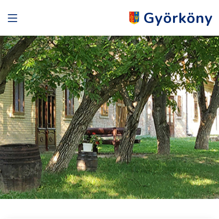
Györköny