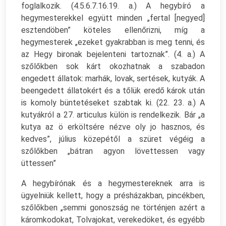
foglalkozik. (4.5.6.7.16.19. a.) A hegybíró a
hegymesterekkel együtt minden „fertal [negyed]
esztendöben” köteles ellenőrizni, míg a
hegymesterek „ezeket gyakrabban is meg tenni, és
az Hegy bironak bejelenteni tartoznak”. (4. a.) A
szőlőkben sok kárt okozhatnak a szabadon
engedett állatok: marhák, lovak, sertések, kutyák. A
beengedett állatokért és a tőlük eredő károk után
is komoly büntetéseket szabtak ki. (22. 23. a.) A
kutyákról a 27. articulus külön is rendelkezik. Bár „a
kutya az ö erköltsére nézve oly jo hasznos, és
kedves”, július közepétől a szüret végéig a
szőlőkben „bátran agyon lövettessen vagy
üttessen”
A hegybírónak és a hegymestereknek arra is
ügyelniük kellett, hogy a présházakban, pincékben,
szőlőkben „semmi gonoszság ne történjen azért a
káromkodokat, Tolvajokat, verekedöket, és egyébb