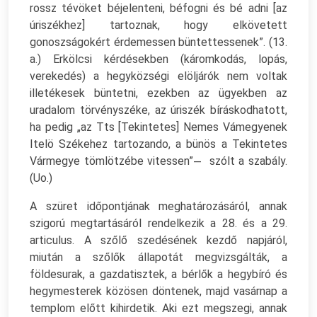
rossz tévöket béjelenteni, béfogni és bé adni [az
úriszékhez] tartoznak, hogy elkövetett
gonoszságokért érdemessen büntettessenek”. (13.
a.) Erkölcsi kérdésekben (káromkodás, lopás,
verekedés) a hegyközségi elöljárók nem voltak
illetékesek büntetni, ezekben az ügyekben az
uradalom törvényszéke, az úriszék bíráskodhatott,
ha pedig „az Tts [Tekintetes] Nemes Vámegyenek
Itelö Székehez tartozando, a bünös a Tekintetes
Vármegye tömlötzébe vitessen” ̶ szólt a szabály.
(Uo.)
A szüret időpontjának meghatározásáról, annak
szigorú megtartásáról rendelkezik a 28. és a 29.
articulus. A szőlő szedésének kezdő napjáról,
miután a szőlők állapotát megvizsgálták, a
földesurak, a gazdatisztek, a bérlők a hegybíró és
hegymesterek közösen döntenek, majd vasárnap a
templom előtt kihirdetik. Aki ezt megszegi, annak