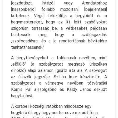
[gazdatiszt, intéző] vagy Arendatorhoz
[haszonbérlő] föllebb mozdítani [bejelenteni]
kötelesek. Végül felszólítja a hegybírót és a
hegymestereket, hogy az itt leírt szabályokat
szigorúan tartassák be, a vétkeseket példásan
büntessék meg, hogy a szőlősgazdák
„szofogadásra, és a jo rendtartásnak bévitelére
tanitatthassanak.”
A hegytörvényeket a földesurak nevében, mint
„elölülő” (a szabályzatot meghozó úriszéken
elnöklő) alapi Salamon Ignátz írta alá. A szöveget
az úriszék jegyzője, Szluha Imre készítette. A
szabályzatot a vármegye nevében tótváradjai
Kornis Pál alszolgabíró és Káldy János esküdt
hagyta jóvá.
A korabeli községi iratokban mindössze egy
hegybíró és egy hegymester neve maradt fenn.