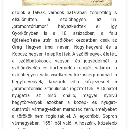
szőlők a falvak, városok határában, területileg is
elkülönülten, a szőlőhegyen, az ún.
„promontóriumon” helyezkedtek el. Így
Györkönyben is a 18. században, a falu
újjátelepítése után, szőlőket kezdetben csak az
Öreg Hegyen (mai nevén: Nagy-hegyen) és a
Kopasz-hegyen telepítettek. A szőlőhegyek életét,
a szőlőbirtokosok vagyon- és jogvédelmét, a
szőlőművelés és bortermelés rendjét, valamint a
szőlőhegyen való viselkedés közösségi normáit a
hegytörvények, korabeli latin kifejezéssel a
„promontoriális articulusok” rögzítették. A Dunától
nyugatra az első önálló, magyar nyelvű
hegytörvények azokban a közép- és nyugat-
dunántúli vármegyékben maradtak fenn, amelyeket
a törökök nem foglaltak el. A legkorábbi, Sopron
vármegyében, 1551-ből való. A hozzánk közelebb