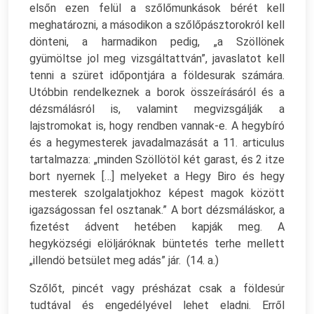
elsőn ezen felül a szőlőmunkások bérét kell
meghatározni, a másodikon a szőlőpásztorokról kell
dönteni, a harmadikon pedig, „a Szöllönek
gyümöltse jol meg vizsgáltattván”, javaslatot kell
tenni a szüret időpontjára a földesurak számára.
Utóbbin rendelkeznek a borok összeírásáról és a
dézsmálásról is, valamint megvizsgálják a
lajstromokat is, hogy rendben vannak-e. A hegybíró
és a hegymesterek javadalmazását a 11. articulus
tartalmazza: „minden Szöllötöl két garast, és 2 itze
bort nyernek […] melyeket a Hegy Biro és hegy
mesterek szolgalatjokhoz képest magok között
igazságossan fel osztanak.” A bort dézsmáláskor, a
fizetést ádvent hetében kapják meg. A
hegyközségi elöljáróknak büntetés terhe mellett
„illendö betsület meg adás” jár. (14. a.)
Szőlőt, pincét vagy présházat csak a földesúr
tudtával és engedélyével lehet eladni. Erről