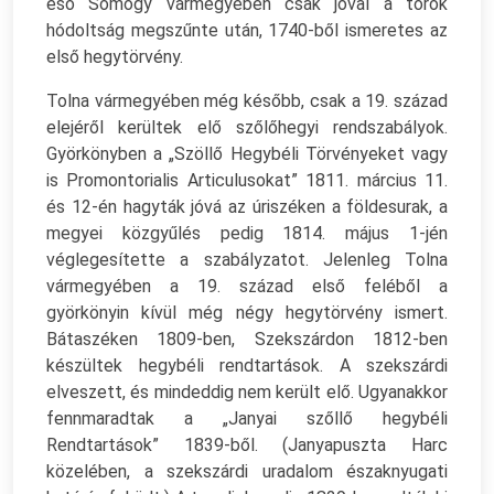
eső Somogy vármegyében csak jóval a török
hódoltság megszűnte után, 1740-ből ismeretes az
első hegytörvény.
Tolna vármegyében még később, csak a 19. század
elejéről kerültek elő szőlőhegyi rendszabályok.
Györkönyben a „Szöllő Hegybéli Törvényeket vagy
is Promontorialis Articulusokat” 1811. március 11.
és 12-én hagyták jóvá az úriszéken a földesurak, a
megyei közgyűlés pedig 1814. május 1-jén
véglegesítette a szabályzatot. Jelenleg Tolna
vármegyében a 19. század első feléből a
györkönyin kívül még négy hegytörvény ismert.
Bátaszéken 1809-ben, Szekszárdon 1812-ben
készültek hegybéli rendtartások. A szekszárdi
elveszett, és mindeddig nem került elő. Ugyanakkor
fennmaradtak a „Janyai szőllő hegybéli
Rendtartások” 1839-ből. (Janyapuszta Harc
közelében, a szekszárdi uradalom északnyugati