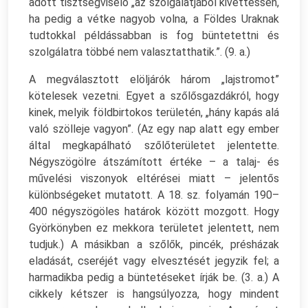
adott tisztségviselő „az szolgálatjábol kivettessen,
ha pedig a vétke nagyob volna, a Földes Uraknak
tudtokkal példássabban is fog büntetettni és
szolgálatra többé nem valasztatthatik.”. (9. a.)
A megválasztott elöljárók három „lajstromot”
kötelesek vezetni. Egyet a szőlősgazdákról, hogy
kinek, melyik földbirtokos területén, „hány kapás alá
való szölleje vagyon”. (Az egy nap alatt egy ember
által megkapálható szőlőterületet jelentette.
Négyszögölre átszámított értéke – a talaj- és
művelési viszonyok eltérései miatt – jelentős
különbségeket mutatott. A 18. sz. folyamán 190–
400 négyszögöles határok között mozgott. Hogy
Györkönyben ez mekkora területet jelentett, nem
tudjuk.) A másikban a szőlők, pincék, présházak
eladását, cseréjét vagy elvesztését jegyzik fel; a
harmadikba pedig a büntetéseket írják be. (3. a.) A
cikkely kétszer is hangsúlyozza, hogy mindent