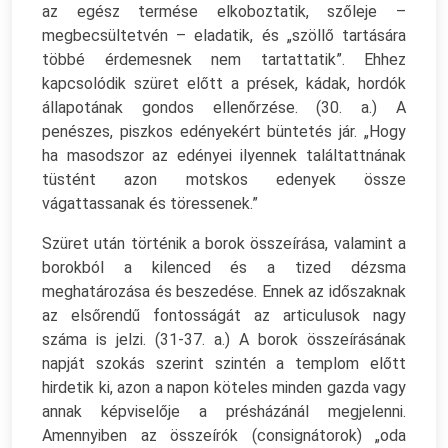
az egész termése elkoboztatik, szőleje –
megbecsültetvén – eladatik, és „szöllő tartására
többé érdemesnek nem tartattatik”. Ehhez
kapcsolódik szüret előtt a prések, kádak, hordók
állapotának gondos ellenőrzése. (30. a.) A
penészes, piszkos edényekért büntetés jár. „Hogy
ha masodszor az edényei ilyennek találtattnának
tüstént azon motskos edenyek össze
vágattassanak és töressenek.”
Szüret után történik a borok összeírása, valamint a
borokból a kilenced és a tized dézsma
meghatározása és beszedése. Ennek az időszaknak
az elsőrendű fontosságát az articulusok nagy
száma is jelzi. (31-37. a.) A borok összeírásának
napját szokás szerint szintén a templom előtt
hirdetik ki, azon a napon köteles minden gazda vagy
annak képviselője a présházánál megjelenni.
Amennyiben az összeírók (consignátorok) „oda