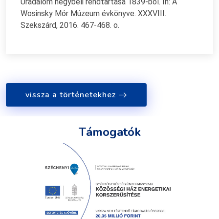
Uradalom hegybéli rendtartása 1839-ből. In: A
Wosinsky Mór Múzeum évkönyve. XXXVIII.
Szekszárd, 2016. 467-468. o.
vissza a történetekhez
Támogatók