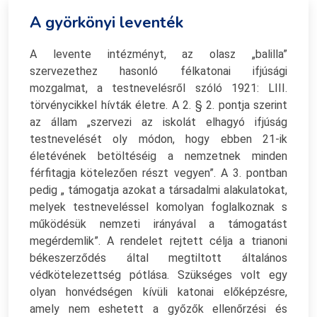
A györkönyi leventék
A levente intézményt, az olasz „balilla”
szervezethez hasonló félkatonai ifjúsági
mozgalmat, a testnevelésről szóló 1921: LIII.
törvénycikkel hívták életre. A 2. § 2. pontja szerint
az állam „szervezi az iskolát elhagyó ifjúság
testnevelését oly módon, hogy ebben 21-ik
életévének betöltéséig a nemzetnek minden
férfitagja kötelezően részt vegyen”. A 3. pontban
pedig „ támogatja azokat a társadalmi alakulatokat,
melyek testneveléssel komolyan foglalkoznak s
működésük nemzeti irányával a támogatást
megérdemlik”. A rendelet rejtett célja a trianoni
békeszerződés által megtiltott általános
védkötelezettség pótlása. Szükséges volt egy
olyan honvédségen kívüli katonai előképzésre,
amely nem eshetett a győzők ellenőrzési és