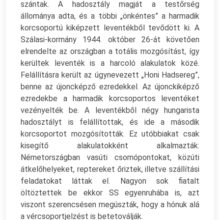
szántak. A hadosztály magját a testőrség
állománya adta, és a többi „önkéntes” a harmadik
korcsoportú kiképzett leventékből tevődött ki. A
Szálasi-kormány 1944. október 26-át követően
elrendelte az országban a totális mozgósítást, így
kerültek leventék is a harcoló alakulatok közé.
Felállításra került az úgynevezett „Honi Hadsereg”,
benne az újoncképző ezredekkel. Az újonckiképző
ezredekbe a harmadik korcsoportos leventéket
vezényelték be. A leventékből négy hungarista
hadosztályt is felállítottak, és ide a második
korcsoportot mozgósították. Ez utóbbiakat csak
kisegítő alakulatokként alkalmazták:
Németországban vasúti csomópontokat, közúti
átkelőhelyeket, reptereket őriztek, illetve szállítási
feladatokat láttak el. Nagyon sok fiatalt
öltöztettek be ekkor SS egyenruhába is, azt
viszont szerencsésen megúszták, hogy a hónuk alá
a vércsoportjelzést is betetoválják.