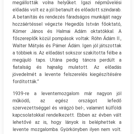
megállották volna helyűket. Igazi népművelési
előadás volt ez a jól betanult és előadott szindarab.
A betanítás és rendezés fáradságos munkáját nagy
hozzáértéssel végezte Hegedűs István főoktató,
Kómer János és Halmai Adám oktatókkal. A
főszereplők közül pompások voltak: Róhn Ádám II.,
Walter Mátyás és Pámer Ádám. Igen jól játszottak
a többiek is. Az előadást sokszor szakította félbe a
megújuló taps. Utána pedig táncra perdült a
fiatalság és hajnalig mulatott. Az előadás
jövedelmét a levente felszerelés kiegészítésére
fordították.”
1939-re a leventemozgalom már nagyon jól
működő, az egész országot lefedő
szervezettséggel és virágzó bel-, valamint külföldi
kapcsolatokkal rendelkezett. Ebben az évben vált
lehetővé az is, hogy lányok is beléphettek a
levente mozgalomba. Györkönyben ilyen nem volt.