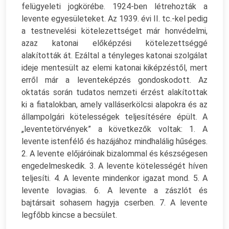
felügyeleti jogkörébe. 1924-ben létrehozták a
levente egyesületeket. Az 1939. évi II. tc.-kel pedig
a testnevelési kötelezettséget már honvédelmi,
azaz katonai előképzési kötelezettséggé
alakították át. Ezáltal a tényleges katonai szolgálat
ideje mentesült az elemi katonai kiképzéstől, mert
erről már a leventeképzés gondoskodott. Az
oktatás során tudatos nemzeti érzést alakítottak
ki a fiatalokban, amely valláserkölcsi alapokra és az
állampolgári kötelességek teljesítésére épült. A
„leventetörvények” a következők voltak: 1. A
levente istenfélő és hazájához mindhalálig hűséges.
2. A levente előjáróinak bizalommal és készségesen
engedelmeskedik. 3. A levente kötelességét híven
teljesíti. 4. A levente mindenkor igazat mond. 5. A
levente lovagias. 6. A levente a zászlót és
bajtársait sohasem hagyja cserben. 7. A levente
legfőbb kincse a becsület.