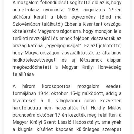
A mozgalom fellendülését segítette elő az is, hogy
német-olasz nyomásra 1938. augusztus 29-én
aláírásra került a bledi egyezmény (Bled ma
Szlovéniában található.) Ebben a Kisantant országai
kötelezték Magyarországot arra, hogy mondjon le a
területi revíziójáról és ennek fejében visszaadták az
ország katonai „egyenjogúságát”. Ez azt jelentette,
hogy Magyarországon visszaállították az általános
hadkötelezettséget, és új létszámok alapján
megkezdődhetett a Magyar Királyi Honvédség
felállítása.
A három korcsoportos mozgalom eredeti
formájában 1944. október 15-ig működött, addig a
leventéket a II. világháború során közvetlen
harcfeladatra nem használták fel. Horthy Miklós
parancsára október 17-én kezdték meg felállítani a
Magyar Királyi Szent László Hadosztályt, amelynek
a kiugrási kísérlet kapcsán különleges szerepet