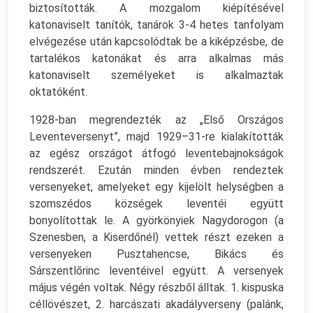
biztosították. A mozgalom kiépítésével
katonaviselt tanítók, tanárok 3-4 hetes tanfolyam
elvégezése után kapcsolódtak be a kiképzésbe, de
tartalékos katonákat és arra alkalmas más
katonaviselt személyeket is alkalmaztak
oktatóként.
1928-ban megrendezték az „Első Országos
Leventeversenyt”, majd 1929–31-re kialakították
az egész országot átfogó leventebajnokságok
rendszerét. Ezután minden évben rendeztek
versenyeket, amelyeket egy kijelölt helységben a
szomszédos községek leventéi együtt
bonyolítottak le. A györkönyiek Nagydorogon (a
Szenesben, a Kiserdőnél) vettek részt ezeken a
versenyeken Pusztahencse, Bikács és
Sárszentlőrinc leventéivel együtt. A versenyek
május végén voltak. Négy részből álltak. 1. kispuska
céllövészet, 2. harcászati akadályverseny (palánk,