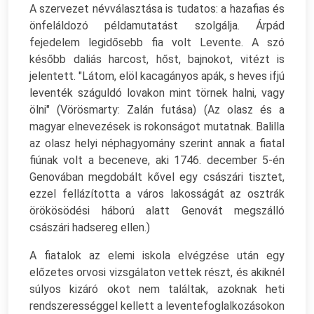
A szervezet névválasztása is tudatos: a hazafias és
önfeláldozó példamutatást szolgálja. Árpád
fejedelem legidősebb fia volt Levente. A szó
később daliás harcost, hőst, bajnokot, vitézt is
jelentett. "Látom, elöl kacagányos apák, s heves ifjú
leventék száguldó lovakon mint törnek halni, vagy
ölni" (Vörösmarty: Zalán futása) (Az olasz és a
magyar elnevezések is rokonságot mutatnak. Balilla
az olasz helyi néphagyomány szerint annak a fiatal
fiúnak volt a beceneve, aki 1746. december 5-én
Genovában megdobált kővel egy császári tisztet,
ezzel fellázította a város lakosságát az osztrák
örökösödési háború alatt Genovát megszálló
császári hadsereg ellen.)
A fiatalok az elemi iskola elvégzése után egy
előzetes orvosi vizsgálaton vettek részt, és akiknél
súlyos kizáró okot nem találtak, azoknak heti
rendszerességgel kellett a leventefoglalkozásokon