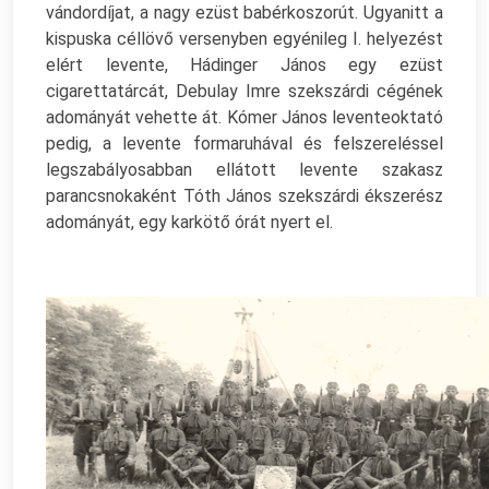
vándordíjat, a nagy ezüst babérkoszorút. Ugyanitt a
kispuska céllövő versenyben egyénileg I. helyezést
elért levente, Hádinger János egy ezüst
cigarettatárcát, Debulay Imre szekszárdi cégének
adományát vehette át. Kómer János leventeoktató
pedig, a levente formaruhával és felszereléssel
legszabályosabban ellátott levente szakasz
parancsnokaként Tóth János szekszárdi ékszerész
adományát, egy karkötő órát nyert el.