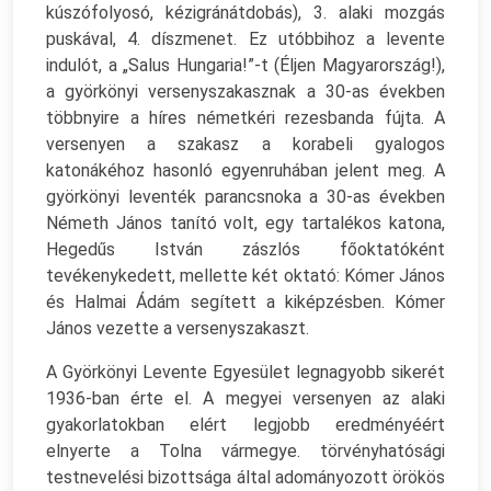
kúszófolyosó, kézigránátdobás), 3. alaki mozgás
puskával, 4. díszmenet. Ez utóbbihoz a levente
indulót, a „Salus Hungaria!”-t (Éljen Magyarország!),
a györkönyi versenyszakasznak a 30-as években
többnyire a híres németkéri rezesbanda fújta. A
versenyen a szakasz a korabeli gyalogos
katonákéhoz hasonló egyenruhában jelent meg. A
györkönyi leventék parancsnoka a 30-as években
Németh János tanító volt, egy tartalékos katona,
Hegedűs István zászlós főoktatóként
tevékenykedett, mellette két oktató: Kómer János
és Halmai Ádám segített a kiképzésben. Kómer
János vezette a versenyszakaszt.
A Györkönyi Levente Egyesület legnagyobb sikerét
1936-ban érte el. A megyei versenyen az alaki
gyakorlatokban elért legjobb eredményéért
elnyerte a Tolna vármegye. törvényhatósági
testnevelési bizottsága által adományozott örökös