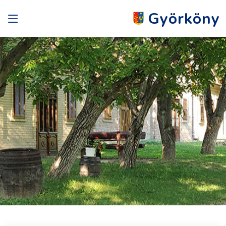
Györköny