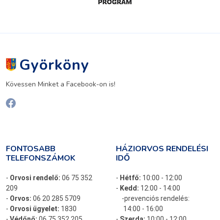
Györköny
Kövessen Minket a Facebook-on is!
FONTOSABB
HÁZIORVOS RENDELÉSI
TELEFONSZÁMOK
IDŐ
-
Orvosi rendelő:
06 75 352
-
Hétfő:
10:00 - 12:00
209
-
Kedd:
12:00 - 14:00
-
Orvos:
06 20 285 5709
-prevenciós rendelés:
-
Orvosi ügyelet:
1830
14:00 - 16:00
-
Védőnő:
06 75 352 205
-
Szerda:
10:00 - 12:00