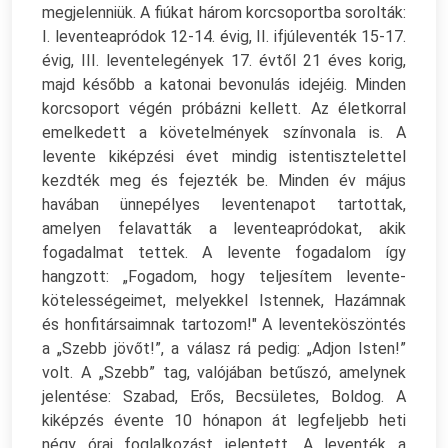
megjelenniük. A fiúkat három korcsoportba sorolták:
I. leventeapródok 12-14. évig, II. ifjúleventék 15-17.
évig, III. leventelegények 17. évtől 21 éves korig,
majd később a katonai bevonulás idejéig. Minden
korcsoport végén próbázni kellett. Az életkorral
emelkedett a követelmények színvonala is. A
levente kiképzési évet mindig istentisztelettel
kezdték meg és fejezték be. Minden év május
havában ünnepélyes leventenapot tartottak,
amelyen felavatták a leventeapródokat, akik
fogadalmat tettek. A levente fogadalom így
hangzott: „Fogadom, hogy teljesítem levente-
kötelességeimet, melyekkel Istennek, Hazámnak
és honfitársaimnak tartozom!" A leventeköszöntés
a „Szebb jövőt!”, a válasz rá pedig: „Adjon Isten!”
volt. A „Szebb” tag, valójában betűszó, amelynek
jelentése: Szabad, Erős, Becsületes, Boldog. A
kiképzés évente 10 hónapon át legfeljebb heti
négy órai foglalkozást jelentett. A leventék a