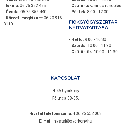
-
Iskola:
06 75 352 455
-
Csütörtök:
nincs rendelés
-
Óvoda:
06 75 352 440
-
Péntek:
8:00 - 12:00
-
Körzeti megbízott:
06 20 915
FIÓKGYÓGYSZERTÁR
8110
NYITVATARTÁSA
-
Hétfő:
9:00 - 10:30
-
Szerda:
10:00 - 11:30
-
Csütörtök:
10:00 - 11:30
KAPCSOLAT
7045 Györköny
Fő utca 53-55.
Hivatal telefonszáma:
+36 75 552 008
E-mail:
hivatal@gyorkony.hu