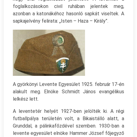
foglalkozásokon civil ruhában jelentek meg,
azonban a katonákéhoz hasonló sapkát viseltek. A
sapkajelvény felirata: „Isten – Haza – Király”.
A györkönyi Levente Egyesület 1925. február 17-én
alakult meg. Elnöke Schmidt János evangélikus
lelkész lett.
A leventetér helyét 1927-ben jelölték ki. A régi
futballpálya területén volt, a Bikaistálló alatt, a
Grunddal, a pálinkafőzdével szemben. 1930-ban a
levente egyesület elnöke Hammer József főjegyző