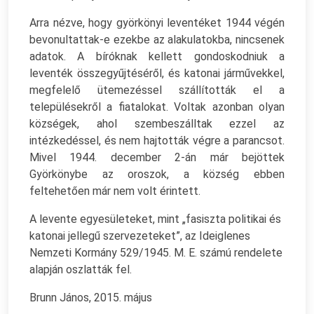
Arra nézve, hogy györkönyi leventéket 1944 végén
bevonultattak-e ezekbe az alakulatokba, nincsenek
adatok. A bíróknak kellett gondoskodniuk a
leventék összegyűjtéséről, és katonai járművekkel,
megfelelő ütemezéssel szállították el a
településekről a fiatalokat. Voltak azonban olyan
községek, ahol szembeszálltak ezzel az
intézkedéssel, és nem hajtották végre a parancsot.
Mivel 1944. december 2-án már bejöttek
Györkönybe az oroszok, a község ebben
feltehetően már nem volt érintett.
A levente egyesületeket, mint „fasiszta politikai és
katonai jellegű szervezeteket”, az Ideiglenes
Nemzeti Kormány 529/1945. M. E. számú rendelete
alapján oszlatták fel.
Brunn János, 2015. május