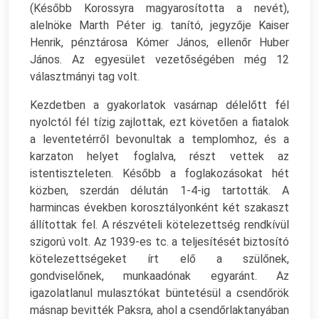
(Később Korossyra magyarosította a nevét),
alelnöke Marth Péter ig. tanító, jegyzője Kaiser
Henrik, pénztárosa Kómer János, ellenőr Huber
János. Az egyesület vezetőségében még 12
választmányi tag volt.
Kezdetben a gyakorlatok vasárnap délelőtt fél
nyolctól fél tízig zajlottak, ezt követően a fiatalok
a leventetérről bevonultak a templomhoz, és a
karzaton helyet foglalva, részt vettek az
istentiszteleten. Később a foglakozásokat hét
közben, szerdán délután 1-4-ig tartották. A
harmincas években korosztályonként két szakaszt
állítottak fel. A részvételi kötelezettség rendkívül
szigorú volt. Az 1939-es tc. a teljesítését biztosító
kötelezettségeket írt elő a szülőnek,
gondviselőnek, munkaadónak egyaránt. Az
igazolatlanul mulasztókat büntetésül a csendőrök
másnap bevitték Paksra, ahol a csendőrlaktanyában