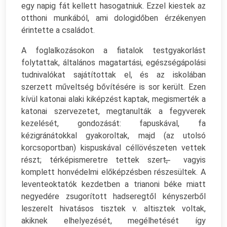
egy napig fát kellett hasogatniuk. Ezzel kiestek az
otthoni munkából, ami dologidőben érzékenyen
érintette a családot.
A foglalkozásokon a fiatalok testgyakorlást
folytattak, általános magatartási, egészségápolási
tudnivalókat sajátítottak el, és az iskolában
szerzett műveltség bővítésére is sor került. Ezen
kívül katonai alaki kiképzést kaptak, megismerték a
katonai szervezetet, megtanulták a fegyverek
kezelését, gondozását: fapuskával, fa
kézigránátokkal gyakoroltak, majd (az utolsó
korcsoportban) kispuskával céllövészeten vettek
részt; térképismeretre tettek szert, ̶ vagyis
komplett honvédelmi előképzésben részesültek. A
leventeoktatók kezdetben a trianoni béke miatt
negyedére zsugorított hadseregtől kényszerből
leszerelt hivatásos tisztek v. altisztek voltak,
akiknek elhelyezését, megélhetését így