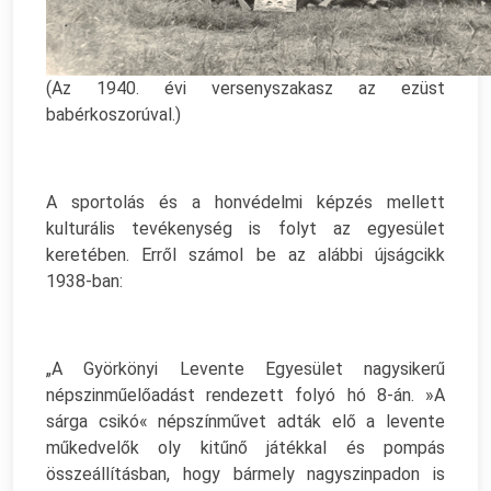
(Az 1940. évi versenyszakasz az ezüst
babérkoszorúval.)
A sportolás és a honvédelmi képzés mellett
kulturális tevékenység is folyt az egyesület
keretében. Erről számol be az alábbi újságcikk
1938-ban:
„A Györkönyi Levente Egyesület nagysikerű
népszinműelőadást rendezett folyó hó 8-án. »A
sárga csikó« népszínművet adták elő a levente
műkedvelők oly kitűnő játékkal és pompás
összeállításban, hogy bármely nagyszinpadon is