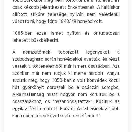
toborzásokkor még nem töltötte be a 18. évét, és
csak később jelentkezett önkéntesnek. A halálakor
állított sírkőre felesége nyilván nem véletlenül
vésette rá, hogy férje 1848/49 honvéd volt.
1885-ben ezzel ismét nyíltan és öntudatosan
lehetett büszkélkedni.
A nemzetőrnek toborzott legényeket a
szabadságharc során honvédekké avatták, és részt
vettek a történelemből már ismert csatákban. Azt
azonban már nem tudjuk ki merre harcolt. Annyit
tudunk még, hogy 1850-ben a volt honvédek közül
hét györkönyit soroztak be a császári seregbe.
Alkalmatlanság miatt négyen nem kerültek be a
császáriakhoz, és "hazabocsájtattak". Közülük az
egyik a fent említett Forster Antal, akinek a "jobb
karja csonttörés következtében elferdült."