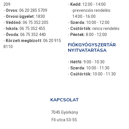
209
-
Kedd:
12:00 - 14:00
-
Orvos:
06 20 285 5709
-prevenciós rendelés:
-
Orvosi ügyelet:
1830
14:00 - 16:00
-
Védőnő:
06 75 352 205
-
Szerda:
10:00 - 12:00
-
Iskola:
06 75 352 455
-
Csütörtök:
nincs rendelés
-
Óvoda:
06 75 352 440
-
Péntek:
8:00 - 12:00
-
Körzeti megbízott:
06 20 915
FIÓKGYÓGYSZERTÁR
8110
NYITVATARTÁSA
-
Hétfő:
9:00 - 10:30
-
Szerda:
10:00 - 11:30
-
Csütörtök:
10:00 - 11:30
KAPCSOLAT
7045 Györköny
Fő utca 53-55.