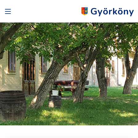
Györköny