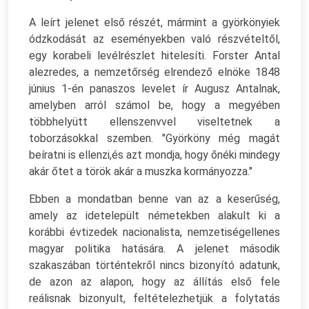
A leírt jelenet első részét, mármint a györkönyiek
ódzkodását az eseményekben való részvételtől,
egy korabeli levélrészlet hitelesíti. Forster Antal
alezredes, a nemzetőrség elrendező elnöke 1848
június 1-én panaszos levelet ír Augusz Antalnak,
amelyben arról számol be, hogy a megyében
többhelyütt ellenszenvvel viseltetnek a
toborzásokkal szemben. "Györköny még magát
beíratni is ellenzi,és azt mondja, hogy őnéki mindegy
akár őtet a török akár a muszka kormányozza."
Ebben a mondatban benne van az a keserűség,
amely az idetelepült németekben alakult ki a
korábbi évtizedek nacionalista, nemzetiségellenes
magyar politika hatására. A jelenet második
szakaszában történtekről nincs bizonyító adatunk,
de azon az alapon, hogy az állítás első fele
reálisnak bizonyult, feltételezhetjük a folytatás