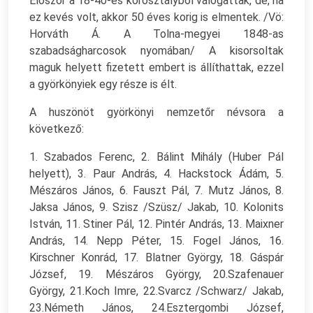
Először a 18-40-es korosztályból válogattak, de, ha
ez kevés volt, akkor 50 éves korig is elmentek. /Vö:
Horváth Á. A Tolna-megyei 1848-as
szabadságharcosok nyomában/ A kisorsoltak
maguk helyett fizetett embert is állíthattak, ezzel
a györkönyiek egy része is élt.
A huszönöt györkönyi nemzetőr névsora a
következő:
1. Szabados Ferenc, 2. Bálint Mihály (Huber Pál
helyett), 3. Paur András, 4. Hackstock Ádám, 5.
Mészáros János, 6. Fauszt Pál, 7. Mutz János, 8.
Jaksa János, 9. Szisz /Szüsz/ Jakab, 10. Kolonits
István, 11. Stiner Pál, 12. Pintér András, 13. Maixner
András, 14. Nepp Péter, 15. Fogel János, 16.
Kirschner Konrád, 17. Blatner György, 18. Gáspár
József, 19. Mészáros György, 20.Szafenauer
György, 21.Koch Imre, 22.Svarcz /Schwarz/ Jakab,
23.Németh János, 24.Esztergombi József,