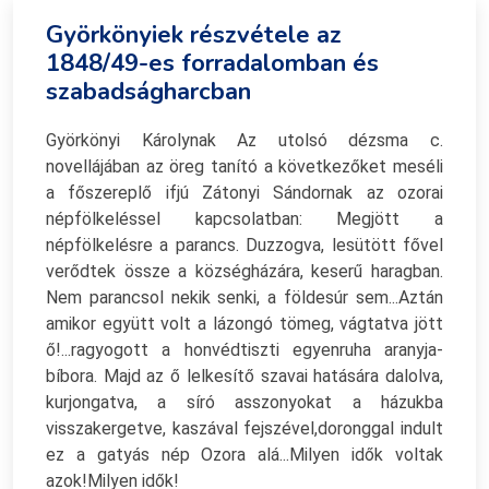
Györkönyiek részvétele az
1848/49-es forradalomban és
szabadságharcban
Györkönyi Károlynak Az utolsó dézsma c.
novellájában az öreg tanító a következőket meséli
a főszereplő ifjú Zátonyi Sándornak az ozorai
népfölkeléssel kapcsolatban: Megjött a
népfölkelésre a parancs. Duzzogva, lesütött fővel
verődtek össze a községházára, keserű haragban.
Nem parancsol nekik senki, a földesúr sem...Aztán
amikor együtt volt a lázongó tömeg, vágtatva jött
ő!...ragyogott a honvédtiszti egyenruha aranyja-
bíbora. Majd az ő lelkesítő szavai hatására dalolva,
kurjongatva, a síró asszonyokat a házukba
visszakergetve, kaszával fejszével,doronggal indult
ez a gatyás nép Ozora alá...Milyen idők voltak
azok!Milyen idők!