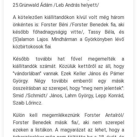
25.Grünwald Ádám /Leb András helyett/
A kötelezően kiállítandókon kívül volt még három
önkéntes is: Forster Béni /Forster Benedek fia, aki
később főhadnagyságig vitte/, Tassy Béla, és
(S)alamon Lajos. Mindhárman a Györkönyben lévő
közbirtokosok fiai.
Később további hat fővel megemelték a
kiállítandók számát. Közülük kettőről az áll, hogy
"vándorlában" vannak. Ezek Keller János és Pámer
György. Négy további emberről egy másik
összeírásban az szerepel, hogy "meg nem jelentek":
Smid /Schmidt/ János, Lahm György, Lepp Konrád,
Szaib Lőrincz.
Külön kell megemlékeznünk Forster Antalról/
Forster Benedek másik fia/, aki nem szerepel
ezeken a listákon. A magyarázat az lehet, hogy a