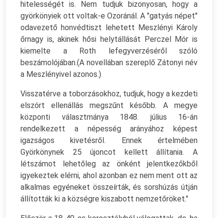
hitelességét is. Nem tudjuk bizonyosan, hogy a
györkönyiek ott voltak-e Ozoránál. A "gatyás népet"
odavezető honvédtiszt lehetett Meszlényi Károly
őrnagy is, akinek hősi helytállását Perczel Mór is
kiemelte a Roth lefegyverzéséről szóló
beszámolójában.(A novellában szereplő Zátonyi név
a Meszlényivel azonos.)
Visszatérve a toborzásokhoz, tudjuk, hogy a kezdeti
elszórt ellenállás megszűnt később. A megye
központi választmánya 1848. július 16-án
rendelkezett a népesség arányához képest
igazságos kivetésről. Ennek értelmében
Györkönynek 25 újoncot kellett állítania. A
létszámot lehetőleg az önként jelentkezőkből
igyekeztek elérni, ahol azonban ez nem ment ott az
alkalmas egyéneket összeírták, és sorshúzás útján
állították ki a községre kiszabott nemzetőröket."