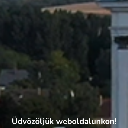
Üdvözöljük weboldalunkon!