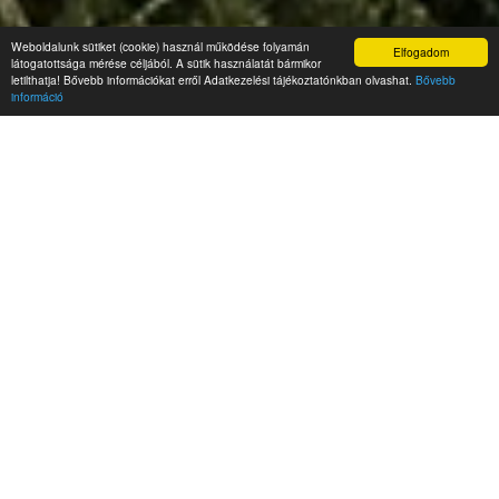
Weboldalunk sütiket (cookie) használ működése folyamán
Elfogadom
látogatottsága mérése céljából. A sütik használatát bármikor
letilthatja! Bővebb információkat erről Adatkezelési tájékoztatónkban olvashat.
Bővebb
információ
Hírek
Hőségriadó