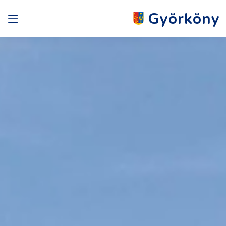
Györköny