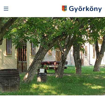
Györköny