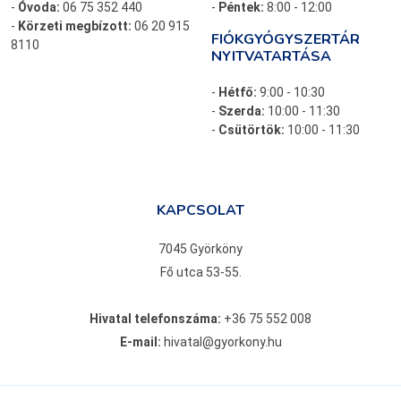
-
Óvoda:
06 75 352 440
-
Péntek:
8:00 - 12:00
-
Körzeti megbízott:
06 20 915
FIÓKGYÓGYSZERTÁR
8110
NYITVATARTÁSA
-
Hétfő:
9:00 - 10:30
-
Szerda:
10:00 - 11:30
-
Csütörtök:
10:00 - 11:30
KAPCSOLAT
7045 Györköny
Fő utca 53-55.
Hivatal telefonszáma:
+36 75 552 008
E-mail:
hivatal@gyorkony.hu