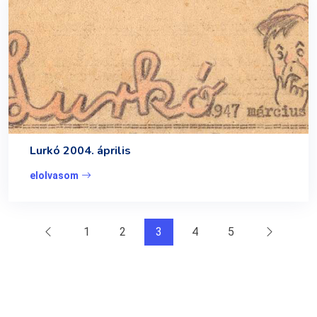
Lurkó 2004. április
elolvasom
1
2
3
4
5