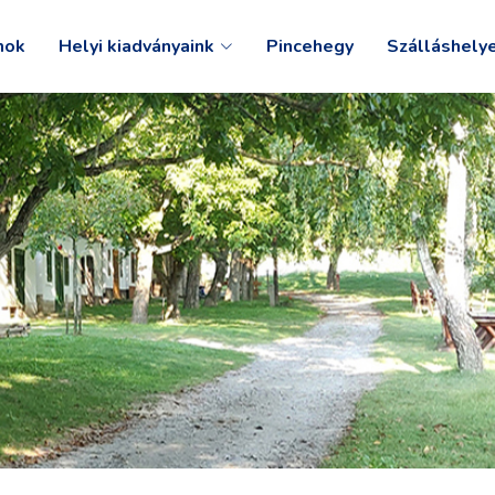
mok
Helyi kiadványaink
Pincehegy
Szálláshely