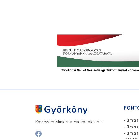
Györköny
FONT
-
Orvos
Kövessen Minket a Facebook-on is!
-
Orvos
-
Orvosi