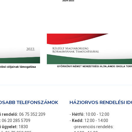
OSABB TELEFONSZÁMOK
HÁZIORVOS RENDELÉSI ID
i rendelő:
06 75 352 209
-
Hétfő:
10:00 - 12:00
:
06 20 285 5709
-
Kedd:
12:00 - 14:00
 ügyelet:
1830
-prevenciós rendelés: