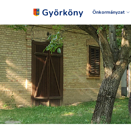
Györköny
Önkormányzat