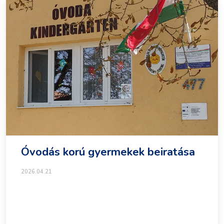
Óvodás korú gyermekek beiratása
2026.04.21