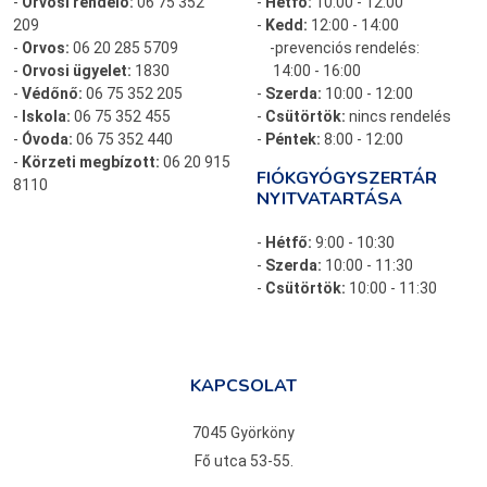
-
Orvosi rendelő:
06 75 352
-
Hétfő:
10:00 - 12:00
209
-
Kedd:
12:00 - 14:00
-
Orvos:
06 20 285 5709
-prevenciós rendelés:
-
Orvosi ügyelet:
1830
14:00 - 16:00
-
Védőnő:
06 75 352 205
-
Szerda:
10:00 - 12:00
-
Iskola:
06 75 352 455
-
Csütörtök:
nincs rendelés
-
Óvoda:
06 75 352 440
-
Péntek:
8:00 - 12:00
-
Körzeti megbízott:
06 20 915
FIÓKGYÓGYSZERTÁR
8110
NYITVATARTÁSA
-
Hétfő:
9:00 - 10:30
-
Szerda:
10:00 - 11:30
-
Csütörtök:
10:00 - 11:30
KAPCSOLAT
7045 Györköny
Fő utca 53-55.