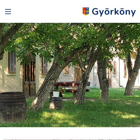
Györköny