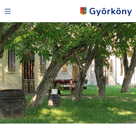
Györköny