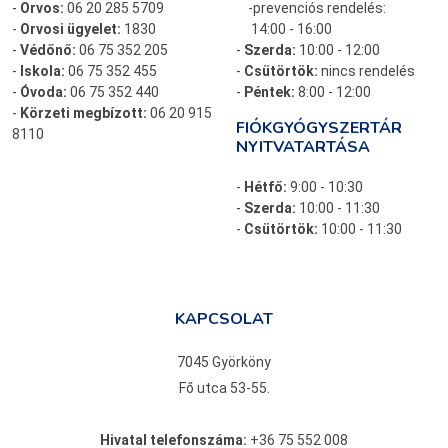
-
Orvos:
06 20 285 5709
-prevenciós rendelés:
-
Orvosi ügyelet:
1830
14:00 - 16:00
-
Védőnő:
06 75 352 205
-
Szerda:
10:00 - 12:00
-
Iskola:
06 75 352 455
-
Csütörtök:
nincs rendelés
-
Óvoda:
06 75 352 440
-
Péntek:
8:00 - 12:00
-
Körzeti megbízott:
06 20 915
FIÓKGYÓGYSZERTÁR
8110
NYITVATARTÁSA
-
Hétfő:
9:00 - 10:30
-
Szerda:
10:00 - 11:30
-
Csütörtök:
10:00 - 11:30
KAPCSOLAT
7045 Györköny
Fő utca 53-55.
Hivatal telefonszáma:
+36 75 552 008