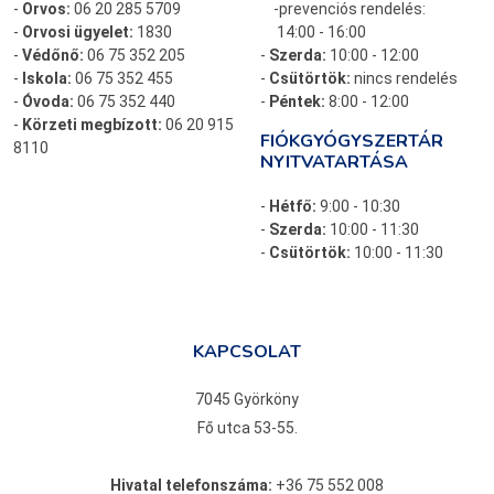
-
Orvos:
06 20 285 5709
-prevenciós rendelés:
-
Orvosi ügyelet:
1830
14:00 - 16:00
-
Védőnő:
06 75 352 205
-
Szerda:
10:00 - 12:00
-
Iskola:
06 75 352 455
-
Csütörtök:
nincs rendelés
-
Óvoda:
06 75 352 440
-
Péntek:
8:00 - 12:00
-
Körzeti megbízott:
06 20 915
FIÓKGYÓGYSZERTÁR
8110
NYITVATARTÁSA
-
Hétfő:
9:00 - 10:30
-
Szerda:
10:00 - 11:30
-
Csütörtök:
10:00 - 11:30
KAPCSOLAT
7045 Györköny
Fő utca 53-55.
Hivatal telefonszáma:
+36 75 552 008