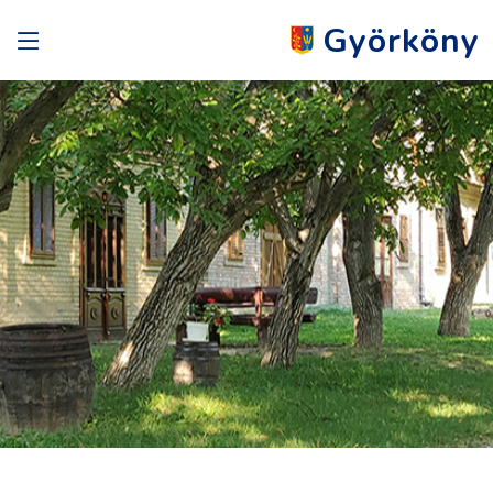
Györköny