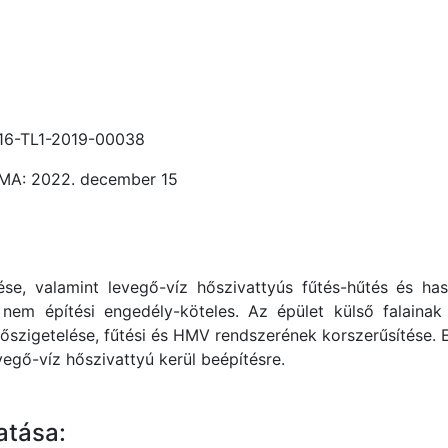
16-TL1-2019-00038
A: 2022. december 15
se, valamint levegő-víz hőszivattyús fűtés-hűtés és hasz
nem építési engedély-köteles. Az épület külső falaina
őszigetelése, fűtési és HMV rendszerének korszerűsítése. En
vegő-víz hőszivattyú kerül beépítésre.
atása: