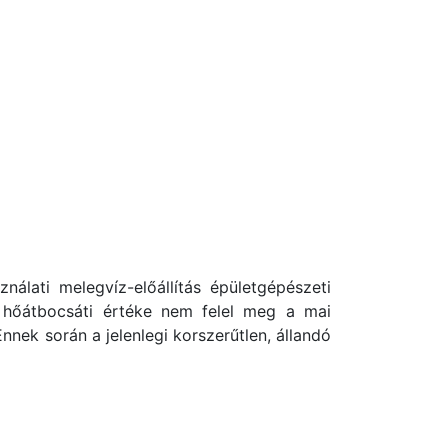
nálati melegvíz-előállítás épületgépészeti
k hőátbocsáti értéke nem felel meg a mai
nek során a jelenlegi korszerűtlen, állandó